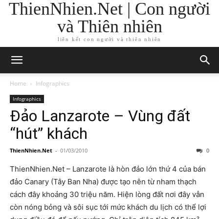
ThienNhien.Net | Con người
và Thiên nhiên
liên kết con người và thiên nhiên
Home
Infographics
Infographics
Đảo Lanzarote – Vùng đất
“hút” khách
ThienNhien.Net
-
01/03/2010
0
ThienNhien.Net – Lanzarote là hòn đảo lớn thứ 4 của bán
đảo Canary (Tây Ban Nha) được tạo nên từ nham thạch
cách đây khoảng 30 triệu năm. Hiện lòng đất nơi đây vẫn
còn nóng bỏng và sôi sục tới mức khách du lịch có thể lợi