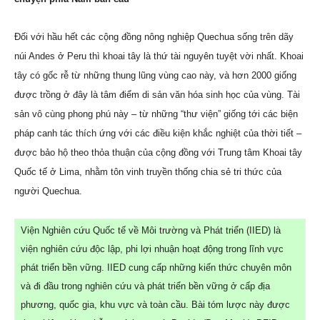
Đối với hầu hết các cộng đồng nông nghiệp Quechua sống trên dãy
núi Andes ở Peru thì khoai tây là thứ tài nguyên tuyệt vời nhất. Khoai
tây có gốc rễ từ những thung lũng vùng cao này, và hơn 2000 giống
được trồng ở đây là tâm điểm di sản văn hóa sinh học của vùng. Tài
sản vô cùng phong phú này – từ những “thư viện” giống tới các biện
pháp canh tác thích ứng với các điều kiện khắc nghiệt của thời tiết –
được bảo hộ theo thỏa thuận của cộng đồng với Trung tâm Khoai tây
Quốc tế ở Lima, nhằm tôn vinh truyền thống chia sẻ tri thức của
người Quechua.
Viện Nghiên cứu Quốc tế về Môi trường và Phát triển (IIED) là
viện nghiên cứu độc lập, phi lợi nhuận hoạt động trong lĩnh vực
phát triển bền vững. IIED cung cấp những kiến thức chuyên môn
và đi đầu trong nghiên cứu và phát triển bền vững ở cấp địa
phương, quốc gia, khu vực và toàn cầu. Bài tóm lược này được