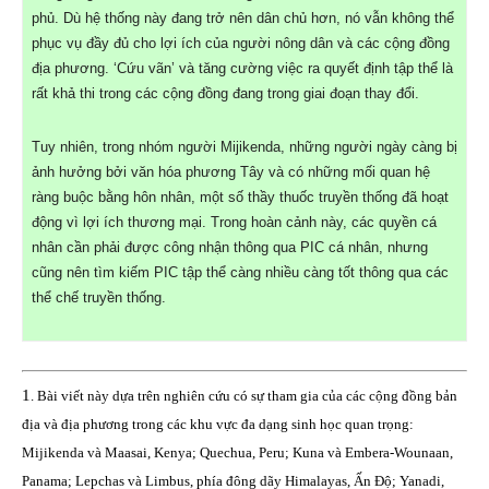
phủ. Dù hệ thống này đang trở nên dân chủ hơn, nó vẫn không thể
phục vụ đầy đủ cho lợi ích của người nông dân và các cộng đồng
địa phương. ‘Cứu vãn’ và tăng cường việc ra quyết định tập thể là
rất khả thi trong các cộng đồng đang trong giai đoạn thay đổi.
Tuy nhiên, trong nhóm người Mijikenda, những người ngày càng bị
ảnh hưởng bởi văn hóa phương Tây và có những mối quan hệ
ràng buộc bằng hôn nhân, một số thầy thuốc truyền thống đã hoạt
động vì lợi ích thương mại. Trong hoàn cảnh này, các quyền cá
nhân cần phải được công nhận thông qua PIC cá nhân, nhưng
cũng nên tìm kiếm PIC tập thể càng nhiều càng tốt thông qua các
thể chế truyền thống.
1
. Bài viết này dựa trên nghiên cứu có sự tham gia của các cộng đồng bản
địa và địa phương trong các khu vực đa dạng sinh học quan trọng:
Mijikenda
và Maasai, Kenya; Quechua, Peru; Kuna và Embera-Wounaan,
Panama; Lepchas và Limbus, phía đông dãy Himalayas, Ấn Độ; Yanadi,