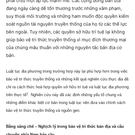
phải chịu một áp lực mạnh mẽ. Các cộng đồng bản địa
đang ngày càng dễ tổn thương trước những xâm phạm,
suy thoái môi trường và những ham muốn độc quyền kiểm
soát nguồn tài nguyên truyền thống của họ từ các thế lực
bên ngoài. Tuy nhiên, các quyền sở hữu trí tuệ lại không
giúp bảo vệ tri thức truyền thống vì mục đích thương mại
của chúng mâu thuẫn với những nguyên tắc bản địa cơ
bản.
Luật tục địa phương trong trường hợp này lại phù hợp hơn trong việc
bảo vệ tri thức truyền thống và những kết quả nghiên cứu thực địa đã
chỉ ra cách thức hoà hợp quyền sở hữu trí tuệ và luật tục địa phương
1
trên thực tế
. Nghiên cứu này đã xác định những yếu tố chung và
những điểm khác biệt cơ bản trong luật tục nên đưa vào chính sách
bảo vệ tri thức truyền thống và nguồn gen.
Bằng sáng chế – Nghịch lý trong bảo vệ tri thức bản địa và câu
chuyện phía Nam bán cầu