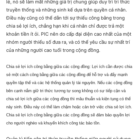
lẻ, nó sẽ làm mất những giá trị chung giúp duy trì tri thức
truyền thống và những sinh kế dựa trên quyền cá nhân.
Điều này cũng có thể dẫn tới sự thiếu công bằng trong
chia sẻ lợi ích, chẳng hạn khi cá nhân chỉ được trả một
khoản tiền ít ỏi. PIC nên do cấp đại diện cao nhất của một
nhóm người thiểu số đưa ra, và có thể yêu cầu sự nhất trí
của những người cao tuổi trong cộng đồng.
Chia sẻ lợi ích công bằng giữa các cộng đồng: Lợi ích cần được chia
sẻ một cách công bằng giữa các cộng đồng để hỗ trợ và đẩy mạnh
quyền tập thể và các hệ thống quản lý tài nguyên. Nếu các cộng đồng
bên cạnh nắm giữ tri thức tương tự song không có sự tiếp cận và
chia sẻ lợi ích giữa các cộng đồng thì mâu thuẫn và kiện tụng có thể
nảy sinh. Điều này có thể làm chậm hoặc cản trở việc chia sẻ lợi ích.
Chia sẻ lợi ích công bằng giữa các cộng đồng sẽ đảm bảo quyền lợi
cho người nghèo và khuyến khích công tác bảo tồn.
Quản lý tiếp cận tri thức truyền thống giữa người sử dụng