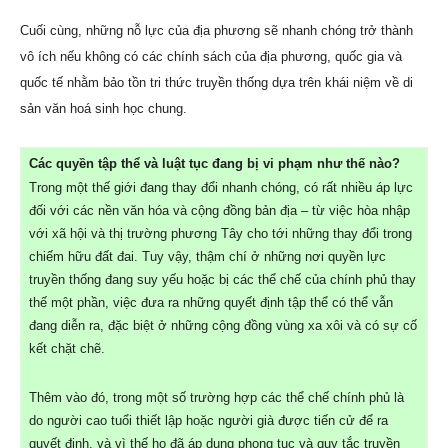
Cuối cùng, những nỗ lực của địa phương sẽ nhanh chóng trở thành
vô ích nếu không có các chính sách của địa phương, quốc gia và
quốc tế nhằm bảo tồn tri thức truyền thống dựa trên khái niệm về di
sản văn hoá sinh học chung.
Các quyền tập thể và luật tục đang bị vi phạm như thế nào?
Trong một thế giới đang thay đổi nhanh chóng, có rất nhiều áp lực
đối với các nền văn hóa và cộng đồng bản địa – từ việc hòa nhập
với xã hội và thị trường phương Tây cho tới những thay đổi trong
chiếm hữu đất đai. Tuy vậy, thậm chí ở những nơi quyền lực
truyền thống đang suy yếu hoặc bị các thể chế của chính phủ thay
thế một phần, việc đưa ra những quyết định tập thể có thể vẫn
đang diễn ra, đặc biệt ở những cộng đồng vùng xa xôi và có sự cố
kết chặt chẽ.
Thêm vào đó, trong một số trường hợp các thể chế chính phủ là
do người cao tuổi thiết lập hoặc người già được tiến cử để ra
quyết định, và vì thế họ đã áp dụng phong tục và quy tắc truyền