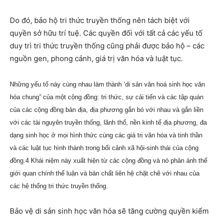
Do đó, bảo hộ tri thức truyền thống nên tách biệt với
quyền sở hữu trí tuệ. Các quyền đối với tất cả các yếu tố
duy trì tri thức truyền thống cũng phải được bảo hộ – các
nguồn gen, phong cảnh, giá trị văn hóa và luật tục.
Những yếu tố này cùng nhau làm thành ‘di sản văn hoá sinh học văn
hóa chung” của một cộng đồng: tri thức, sự cải tiến và các tập quán
của các cộng đồng bản địa, địa phương gắn bó với nhau và gắn liền
với các tài nguyên truyền thống, lãnh thổ, nền kinh tế địa phương, đa
dạng sinh học ở mọi hình thức cùng các giá trị văn hóa và tinh thần
và các luật tục hình thành trong bối cảnh xã hội-sinh thái của cộng
đồng.4 Khái niệm này xuất hiện từ các cộng đồng và nó phản ánh thế
giới quan chính thể luận và bản chất liên hệ chặt chẽ với nhau của
các hệ thống tri thức truyền thống.
Bảo vệ di sản sinh học văn hóa sẽ tăng cường quyền kiểm