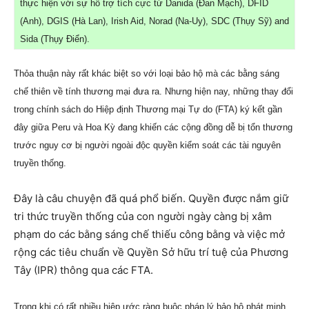
thực hiện với sự hỗ trợ tích cực từ Danida (Đan Mạch), DFID
(Anh), DGIS (Hà Lan), Irish Aid, Norad (Na-Uy), SDC (Thụy Sỹ) and
Sida (Thụy Điển).
Thỏa thuận này rất khác biệt so với loại bảo hộ mà các bằng sáng
chế thiên về tính thương mại đưa ra. Nhưng hiện nay, những thay đổi
trong chính sách do Hiệp định Thương mại Tự do (FTA) ký kết gần
đây giữa Peru và Hoa Kỳ đang khiến các cộng đồng dễ bị tổn thương
trước nguy cơ bị người ngoài độc quyền kiểm soát các tài nguyên
truyền thống.
Đây là câu chuyện đã quá phổ biến. Quyền được nắm giữ
tri thức truyền thống của con người ngày càng bị xâm
phạm do các bằng sáng chế thiếu công bằng và việc mở
rộng các tiêu chuẩn về Quyền Sở hữu trí tuệ của Phương
Tây (IPR) thông qua các FTA.
Trong khi có rất nhiều hiệp ước ràng buộc pháp lý bảo hộ phát minh