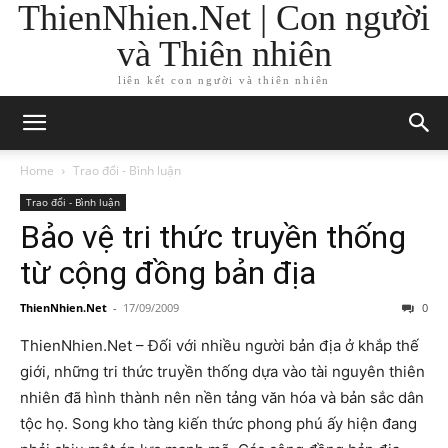
ThienNhien.Net | Con người
và Thiên nhiên
liên kết con người và thiên nhiên
Home
Trao đổi - Bình luận
Trao đổi - Bình luận
Bảo vệ tri thức truyền thống
từ cộng đồng bản địa
ThienNhien.Net
-
17/09/2009
0
ThienNhien.Net – Đối với nhiều người bản địa ở khắp thế
giới, những tri thức truyền thống dựa vào tài nguyên thiên
nhiên đã hình thành nên nền tảng văn hóa và bản sắc dân
tộc họ. Song kho tàng kiến thức phong phú ấy hiện đang