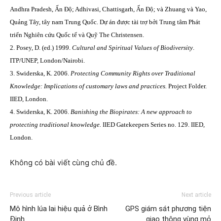
Andhra Pradesh, Ấn Độ; Adhivasi, Chattisgarh, Ấn Độ; và Zhuang và Yao,
Quảng Tây, tây nam Trung Quốc. Dự án được tài trợ bởi Trung tâm Phát
triển Nghiên cứu Quốc tế và Quỹ The Christensen.
2. Posey, D. (ed.) 1999.
Cultural and Spiritual Values of Biodiversity
.
ITP/UNEP, London/Nairobi.
3. Swiderska, K. 2006.
Protecting Community Rights over Traditional
Knowledge:
Implications of customary laws and practices.
Project Folder.
IIED,
London
.
4. Swiderska, K. 2006.
Banishing the Biopirates: A new approach to
protecting traditional knowledge.
IIED Gatekeepers Series no. 129. IIED,
London
.
Không có bài viết cùng chủ đề.
Previous article
Next article
Mô hình lúa lai hiệu quả ở Bình
GPS giám sát phương tiện
Định
giao thông vùng mỏ