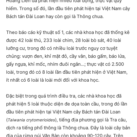
Hoàng Liên đã phát hiện nhiều loài động, thực vật quý
hiếm. Trong số đó, lần đầu tiên phát hiện tại Việt Nam cây
Bách tán Đài Loan hay còn gọi là Thông chua.
Theo báo cáo kỹ thuật số 1, các nhà khoa học đã thống kê
được 42 loài thú, 233 loài chim, 28 loài bò sát, 40 loài
lưỡng cư, trong đó có nhiều loài trước nguy cơ tuyệt
chủng: vượn đen, khỉ mặt đỏ, cầy vằn, báo gấm, báo lửa,
gấy ngựa, khỉ mốc, nhím đuôi ngắn…; thực vật có 2.500
loài, trong đó có 8 loài lần đầu tiên phát hiện ở Việt Nam,
ít nhất có 6 loài là loài mới đối với khoa học.
Đặc biệt trong quá trình điều tra, các nhà khoa học đã
phát hiện 5 loài thuộc diện đe dọa toàn cầu, trong đó lần
đầu tiên phát hiện tại Việt Nam cây Bách tán Đài Loan
(
), tiếng địa phương gọi là Tra câu,
Taiwania crytomerioides
dịch ra tiếng phổ thông là Thông chua. Đây là loài cây bản
địa của rừng núi Văn Bàn còn khoảng 90-120 cây. Trên