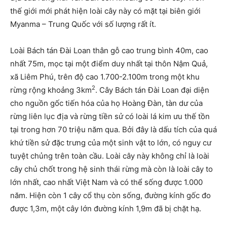
thế giới mới phát hiện loài cây này có mặt tại biên giới
Myanma – Trung Quốc với số lượng rất ít.
Loài Bách tán Đài Loan thân gỗ cao trung bình 40m, cao
nhất 75m, mọc tại một điểm duy nhất tại thôn Nậm Quả,
xã Liêm Phú, trên độ cao 1.700-2.100m trong một khu
2
rừng rộng khoảng 3km
. Cây Bách tán Đài Loan đại diện
cho nguồn gốc tiến hóa của họ Hoàng Đàn, tàn dư của
rừng liên lục địa và rừng tiền sử có loài lá kim ưu thế tồn
tại trong hơn 70 triệu năm qua. Bởi đây là dấu tích của quá
khứ tiền sử đặc trưng của một sinh vật to lớn, có nguy cư
tuyệt chủng trên toàn cầu. Loài cây này không chỉ là loài
cây chủ chốt trong hệ sinh thái rừng mà còn là loài cây to
lớn nhất, cao nhất Việt Nam và có thể sống được 1.000
năm. Hiện còn 1 cây cổ thụ còn sống, đường kính gốc đo
được 1,3m, một cây lớn đường kính 1,9m đã bị chặt hạ.