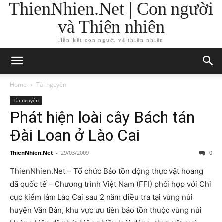
ThienNhien.Net | Con người
và Thiên nhiên
liên kết con người và thiên nhiên
Home
Tài nguyên
Tài nguyên
Phát hiện loài cây Bách tán
Đài Loan ở Lào Cai
ThienNhien.Net
-
29/03/2009
0
ThienNhien.Net – Tổ chức Bảo tồn động thực vật hoang
dã quốc tế – Chương trình Việt Nam (FFI) phối hợp với Chi
cục kiểm lâm Lào Cai sau 2 năm điều tra tại vùng núi
huyện Văn Bàn, khu vực ưu tiên bảo tồn thuộc vùng núi