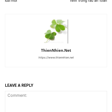
lúa mới
hình trồng rau an toàn
ThienNhien.Net
https://www.thiennhien.net
LEAVE A REPLY