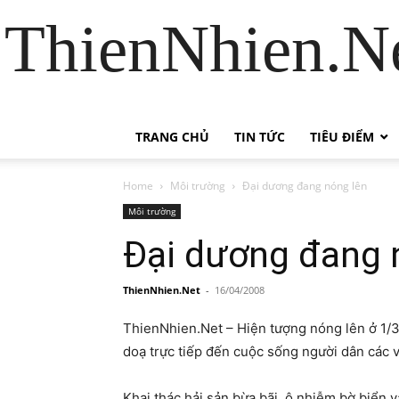
ThienNhien.Ne
TRANG CHỦ
TIN TỨC
TIÊU ĐIỂM
Home
Môi trường
Đại dương đang nóng lên
Môi trường
Đại dương đang 
ThienNhien.Net
-
16/04/2008
ThienNhien.Net – Hiện tượng nóng lên ở 1/3 
doạ trực tiếp đến cuộc sống người dân các 
Khai thác hải sản bừa bãi, ô nhiễm bờ biển 