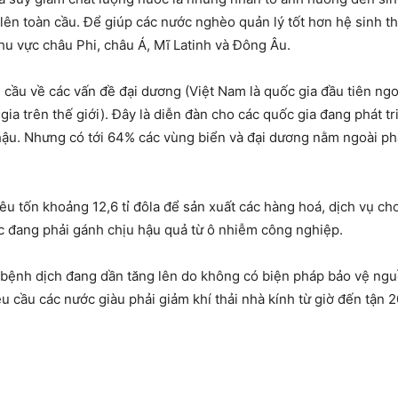
lên toàn cầu. Để giúp các nước nghèo quản lý tốt hơn hệ sinh th
 khu vực châu Phi, châu Á, Mĩ Latinh và Đông Âu.
n cầu về các vấn đề đại dương (Việt Nam là quốc gia đầu tiên ng
 gia trên thế giới). Đây là diễn đàn cho các quốc gia đang phát 
hậu. Nhưng có tới 64% các vùng biển và đại dương nằm ngoài p
u tốn khoảng 12,6 tỉ đôla để sản xuất các hàng hoá, dịch vụ cho
 đang phải gánh chịu hậu quả từ ô nhiễm công nghiệp.
 bệnh dịch đang dần tăng lên do không có biện pháp bảo vệ nguồn
êu cầu các nước giàu phải giảm khí thải nhà kính từ giờ đến tận 