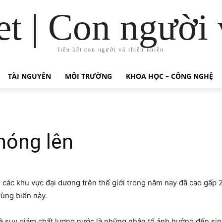
t | Con người 
liên kết con người và thiên nhiên
TÀI NGUYÊN
MÔI TRƯỜNG
KHOA HỌC – CÔNG NGHỆ
nóng lên
các khu vực đại dương trên thế giới trong năm nay đã cao gấp 2
vùng biển này.
và suy giảm chất lượng nước là những nhân tố ảnh hưởng đến sinh