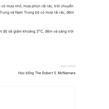
 có mưa nhỏ, mưa phùn rải rác, trời chuyển
Trung và Nam Trung bộ có mưa rải rác, đêm
o
ệt độ sẽ giảm khoảng 3
C, đêm và sáng trời
Next article
Học bổng The Robert S. McNamara