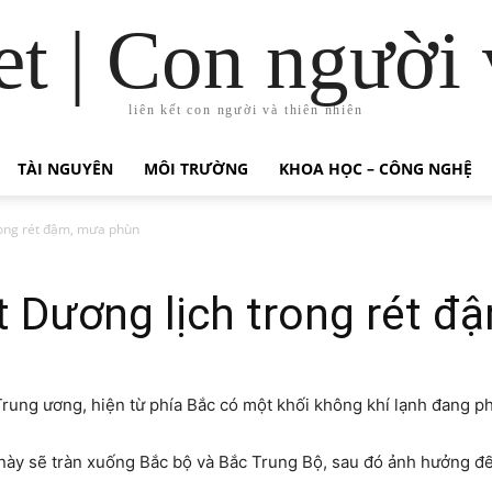
t | Con người 
liên kết con người và thiên nhiên
TÀI NGUYÊN
MÔI TRƯỜNG
KHOA HỌC – CÔNG NGHỆ
rong rét đậm, mưa phùn
t Dương lịch trong rét 
rung ương, hiện từ phía Bắc có một khối không khí lạnh đang ph
 này sẽ tràn xuống Bắc bộ và Bắc Trung Bộ, sau đó ảnh hưởng 