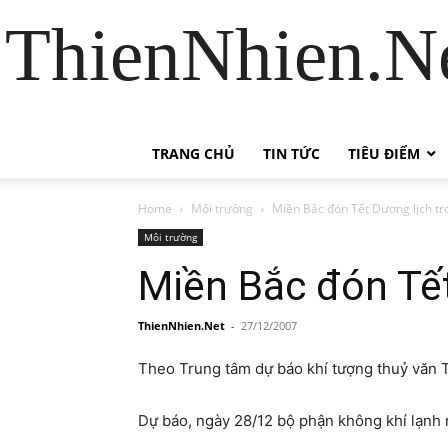
ThienNhien.Ne
TRANG CHỦ
TIN TỨC
TIÊU ĐIỂM
Home
Môi trường
Miền Bắc đón Tết Dương lịch t
Môi trường
Miền Bắc đón Tế
ThienNhien.Net
-
27/12/2007
Theo Trung tâm dự báo khí tượng thuỷ văn T
Dự báo, ngày 28/12 bộ phận không khí lạnh