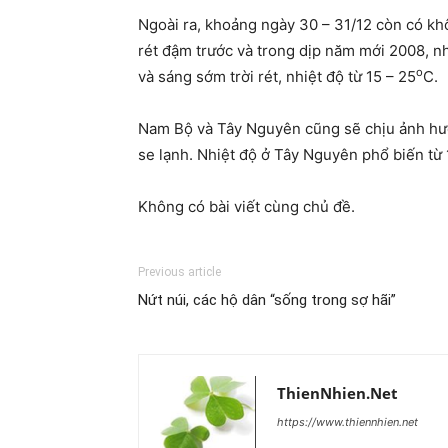
Ngoài ra, khoảng ngày 30 – 31/12 còn có kh
rét đậm trước và trong dịp năm mới 2008, nhi
o
và sáng sớm trời rét, nhiệt độ từ 15 – 25
C.
Nam Bộ và Tây Nguyên cũng sẽ chịu ảnh hưở
se lạnh. Nhiệt độ ở Tây Nguyên phổ biến từ 
Không có bài viết cùng chủ đề.
Previous article
Nứt núi, các hộ dân “sống trong sợ hãi”
ThienNhien.Net
https://www.thiennhien.net