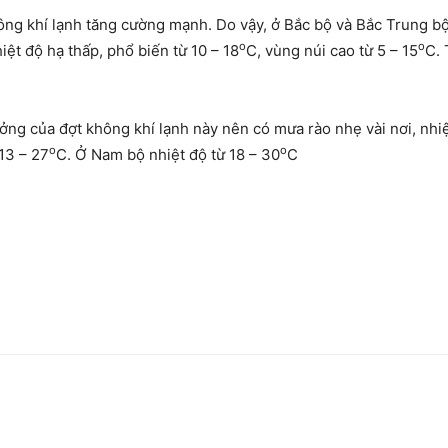
ông khí lạnh tăng cường mạnh. Do vậy, ở Bắc bộ và Bắc Trung bộ
o
o
ệt độ hạ thấp, phổ biến từ 10 – 18
C, vùng núi cao từ 5 – 15
C. 
ng của đợt không khí lạnh này nên có mưa rào nhẹ vài nơi, nhi
o
o
13 – 27
C. Ở Nam bộ nhiệt độ từ 18 – 30
C