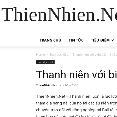
ThienNhien.Ne
TRANG CHỦ
TIN TỨC
TIÊU ĐIỂM
Home
Bạn đọc viết
Thanh niên với biến đổi khí hậ
Bạn đọc viết
Thanh niên với biê
ThienNhien.Net
-
21/12/2007
ThienNhien.Net – Thanh niên luôn là lực lượn
tham gia hăng hái của họ tại các sự kiện tr
chuyện trao đổi với đồng nghiệp tại Bali t
thảm họa này. Họ coi đó là việc “trời ơi đất