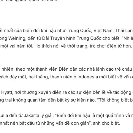
ề nhất của biến đổi khí hậu như Trung Quốc, Việt
Nam
, Thái Lan
hong Weining, đến từ Đài Truyền hình Trung Quốc cho biết: “Nhi
ột vài năm tới. Họ thích nói về thời trang, trò chơi điện tử hơn.
y nhiên, theo một thành viên Diễn đàn các nhà lãnh đạo trẻ châu 
cách đây một, hai tháng, thanh niên ở Indonesia mới biết về vấn
 Hyatt, nơi thường xuyên diễn ra các sự kiện bên lề về tác động
g trai không quan tâm đến bất kỳ sự kiện nào. “Tôi không biết bi
Aulia đến từ
Jakarta
lý giải: “Biến đổi khí hậu là một quá trình và
nhất nên bắt đầu từ những vấn đề đơn giản”, anh cho biết.