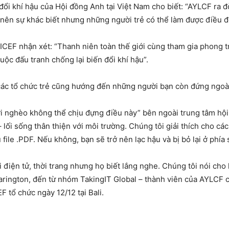
đổi khí hậu của Hội đồng Anh tại Việt
Nam
cho biết: “AYLCF ra đ
ên sự khác biết nhưng những người trẻ có thể làm được điều đó khi
F nhận xét: “Thanh niên toàn thế giới cùng tham gia phong t
ộc đấu tranh chống lại biến đổi khí hậu”.
các tổ chức trẻ cũng hướng đến những người bạn còn đứng ngoài
nghèo không thể chịu đựng điều này” bên ngoài trung tâm hội ngh
 lối sống thân thiện với môi trường. Chúng tôi giải thích cho các
file .PDF. Nếu không, bạn sẽ trở nên lạc hậu và bị bỏ lại ở phía 
 điện tử, thời trang nhưng họ biết lắng nghe. Chúng tôi nói cho
arington, đến từ nhóm TakingIT Global – thành viên của AYLCF ch
EF tổ chức ngày 12/12 tại
Bali
.