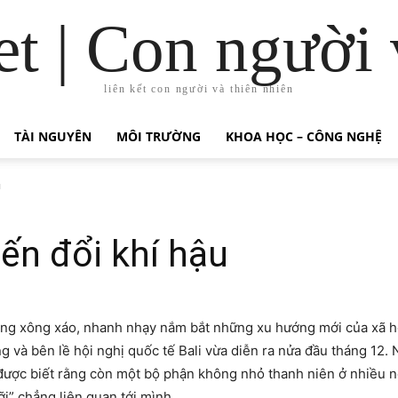
t | Con người 
liên kết con người và thiên nhiên
TÀI NGUYÊN
MÔI TRƯỜNG
KHOA HỌC – CÔNG NGHỆ
u
́n đổi khí hậu
g xông xáo, nhanh nhạy nắm bắt những xu hướng mới của xã hội
ong và bên lề hội nghị quốc tế Bali vừa diễn ra nửa đầu tháng 
ôi được biết rằng còn một bộ phận không nhỏ thanh niên ở nhiề
 hỡi” chẳng liên quan tới mình.