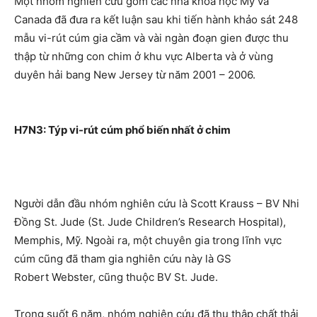
Một nhóm nghiên cứu gồm các nhà khoa học Mỹ và
Canada
đã đưa ra kết luận sau khi tiến hành khảo sát 248
mẫu vi-rút cúm gia cầm và vài ngàn đoạn gien được thu
thập từ những con chim ở khu vực
Alberta
và ở vùng
duyên hải bang
New Jersey
từ năm 2001 – 2006.
H7N3: Týp vi-rút cúm phổ biến nhất ở chim
Người dẫn đầu nhóm nghiên cứu là Scott Krauss – BV Nhi
Đồng St. Jude (St. Jude Children’s Research Hospital),
Memphis, Mỹ. Ngoài ra, một chuyên gia trong lĩnh vực
cúm cũng đã tham gia nghiên cứu này là GS
Robert Webster, cũng thuộc BV St. Jude.
Trong suốt 6 năm, nhóm nghiên cứu đã thu thập chất thải