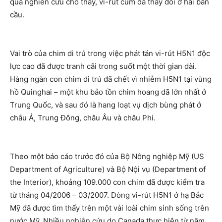
quả nghiên cứu cho thấy, vi-rút cúm đã thay đổi ở hai bán
cầu.
Vai trò của chim di trú trong việc phát tán vi-rút H5N1 độc
lực cao đã được tranh cãi trong suốt một thời gian dài.
Hàng ngàn con chim di trú đã chết vì nhiễm H5N1 tại vùng
hồ Quinghai – một khu bảo tồn chim hoang dã lớn nhất ở
Trung Quốc, và sau đó là hang loạt vụ dịch bùng phát ở
châu Á, Trung Đông, châu Âu và châu Phi.
Theo một báo cáo trước đó của Bộ Nông nghiệp Mỹ (US
Department of Agriculture) và Bộ Nội vụ (Department of
the Interior), khoảng 109.000 con chim đã được kiểm tra
từ tháng 04/2006 – 03/2007. Dòng vi-rút H5N1 ở hạ Bắc
Mỹ đã được tìm thấy trên một vài loài chim sinh sống trên
nước Mỹ. Nhiều nghiên cứu do Canada thực hiện từ năm