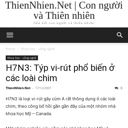
ThienNhien.Net | Con người
và Thiên nhiên
liên kết con người và thiên nhiên
Home
Khoa học - công nghệ
Khoa học - công nghệ
H7N3: Týp vi-rút phổ biến ở
các loài chim
ThienNhien.Net
-
17/12/2007
0
H7N3 là loại vi-rút gây cúm A rất thông dụng ở các loài
chim, theo công bố hồi gần gần đây của một nhóm nhà
khoa học Mỹ – Canada.