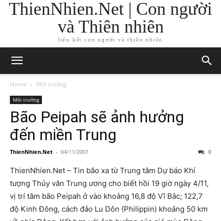
ThienNhien.Net | Con người
và Thiên nhiên
liên kết con người và thiên nhiên
Home
Môi trường
Môi trường
Bão Peipah sẽ ảnh hưởng
đến miền Trung
ThienNhien.Net
-
04/11/2007
0
ThienNhien.Net – Tin bão xa từ Trung tâm Dự báo Khí
tượng Thủy văn Trung ương cho biết hồi 19 giờ ngày 4/11,
vị trí tâm bão Peipah ở vào khoảng 16,8 độ Vĩ Bắc; 122,7
độ Kinh Đông, cách đảo Lu Dôn (Philippin) khoảng 50 km