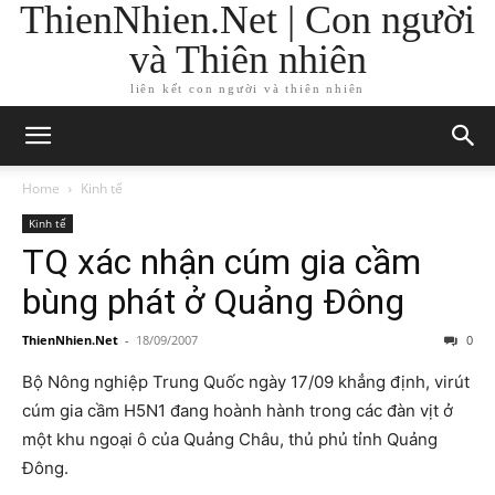
ThienNhien.Net | Con người
và Thiên nhiên
liên kết con người và thiên nhiên
Home
Kinh tế
Kinh tế
TQ xác nhận cúm gia cầm
bùng phát ở Quảng Đông
ThienNhien.Net
-
18/09/2007
0
Bộ Nông nghiệp Trung Quốc ngày 17/09 khẳng định, virút
cúm gia cầm H5N1 đang hoành hành trong các đàn vịt ở
một khu ngoại ô của Quảng Châu, thủ phủ tỉnh Quảng
Đông.