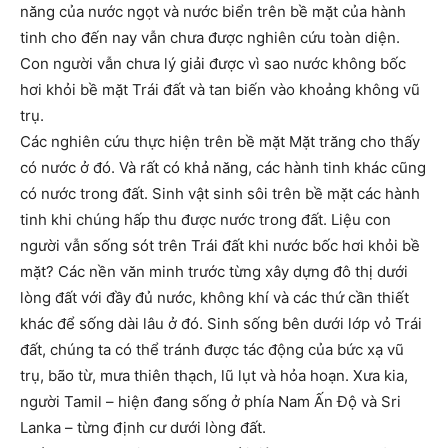
năng của nước ngọt và nước biển trên bề mặt của hành
tinh cho đến nay vẫn chưa được nghiên cứu toàn diện.
Con người vẫn chưa lý giải được vì sao nước không bốc
hơi khỏi bề mặt Trái đất và tan biến vào khoảng không vũ
trụ.
Các nghiên cứu thực hiện trên bề mặt Mặt trăng cho thấy
có nước ở đó. Và rất có khả năng, các hành tinh khác cũng
có nước trong đất. Sinh vật sinh sôi trên bề mặt các hành
tinh khi chúng hấp thu được nước trong đất. Liệu con
người vẫn sống sót trên Trái đất khi nước bốc hơi khỏi bề
mặt? Các nền văn minh trước từng xây dựng đô thị dưới
lòng đất với đầy đủ nước, không khí và các thứ cần thiết
khác để sống dài lâu ở đó. Sinh sống bên dưới lớp vỏ Trái
đất, chúng ta có thể tránh được tác động của bức xạ vũ
trụ, bão từ, mưa thiên thạch, lũ lụt và hỏa hoạn. Xưa kia,
người Tamil – hiện đang sống ở phía
Nam
Ấn Độ và
Sri
Lanka
– từng định cư dưới lòng đất.