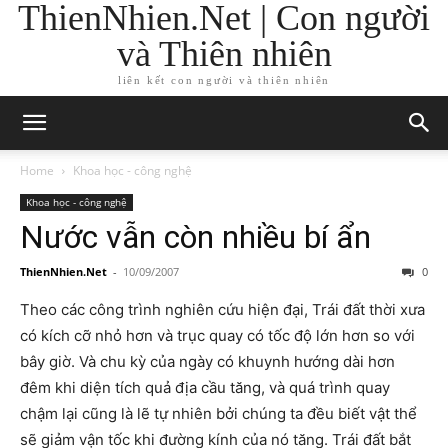
ThienNhien.Net | Con người
và Thiên nhiên
liên kết con người và thiên nhiên
Home
Khoa học - công nghệ
Khoa học - công nghệ
Nước vẫn còn nhiều bí ẩn
ThienNhien.Net
-
10/09/2007
0
Theo các công trình nghiên cứu hiện đại, Trái đất thời xưa
có kích cỡ nhỏ hơn và trục quay có tốc độ lớn hơn so với
bây giờ. Và chu kỳ của ngày có khuynh hướng dài hơn
đêm khi diện tích quả địa cầu tăng, và quá trình quay
chậm lại cũng là lẽ tự nhiên bởi chúng ta đều biết vật thể
sẽ giảm vận tốc khi đường kính của nó tăng. Trái đất bắt