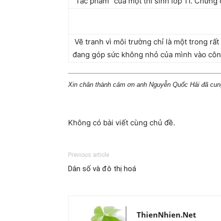
“Tác phẩm” của một thí sinh lớp 11. Chững
Vẽ tranh vì môi trường chỉ là một trong r
đang góp sức không nhỏ của mình vào công
Xin chân thành cảm ơn anh Nguyễn Quốc Hải đã cung c
Không có bài viết cùng chủ đề.
Previous article
Dân số và đô thị hoá
ThienNhien.Net