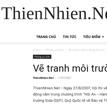
ThienNhien.Ne
TRANG CHỦ
TIN TỨC
TIÊU ĐIỂM
Home
Phóng sự ảnh
Vẽ tranh môi trường Hội An
Phóng sự ảnh
Vẽ tranh môi trư
ThienNhien.Net
-
11/07/2007
ThienNhien.Net – Ngày 27/6/2007, hội thi vẽ
động nằm trong chương trình "Hội An – Hành 
trường Sida (SEF), Quỹ Quốc tế về Bảo vệ T