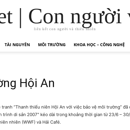
t | Con người 
liên kết con người và thiên nhiên
TÀI NGUYÊN
MÔI TRƯỜNG
KHOA HỌC – CÔNG NGHỆ
ờng Hội An
 tranh “Thanh thiếu niên Hội An với việc bảo vệ môi trường” đã 
trình di sản 2007" kéo dài trong khoảng thời gian từ 23/6 – 30/6
hiên nhiên (WWF) và Hải Café.