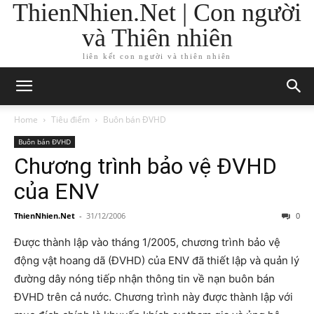
ThienNhien.Net | Con người
và Thiên nhiên
liên kết con người và thiên nhiên
Home
Tiêu điểm
Buôn bán ĐVHD
Buôn bán ĐVHD
Chương trình bảo vệ ĐVHD
của ENV
ThienNhien.Net
-
31/12/2006
0
Được thành lập vào tháng 1/2005, chương trình bảo vệ
động vật hoang dã (ĐVHD) của ENV đã thiết lập và quản lý
đường dây nóng tiếp nhận thông tin về nạn buôn bán
ĐVHD trên cả nước. Chương trình này được thành lập với