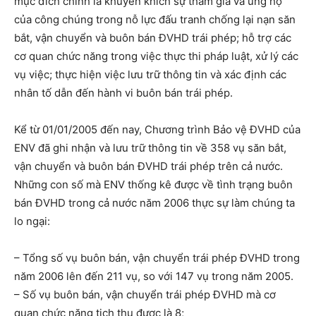
mục đích chính là khuyến khích sự tham gia và ủng hộ
của công chúng trong nỗ lực đấu tranh chống lại nạn săn
bắt, vận chuyển và buôn bán ĐVHD trái phép; hỗ trợ các
cơ quan chức năng trong việc thực thi pháp luật, xử lý các
vụ việc; thực hiện việc lưu trữ thông tin và xác định các
nhân tố dẫn đến hành vi buôn bán trái phép.
Kể từ 01/01/2005 đến nay, Chương trình Bảo vệ ĐVHD của
ENV đã ghi nhận và lưu trữ thông tin về 358 vụ săn bắt,
vận chuyển và buôn bán ĐVHD trái phép trên cả nước.
Những con số mà ENV thống kê được về tình trạng buôn
bán ĐVHD trong cả nước năm 2006 thực sự làm chúng ta
lo ngại:
– Tổng số vụ buôn bán, vận chuyển trái phép ĐVHD trong
năm 2006 lên đến 211 vụ, so với 147 vụ trong năm 2005.
– Số vụ buôn bán, vận chuyển trái phép ĐVHD mà cơ
quan chức năng tịch thu được là 8;