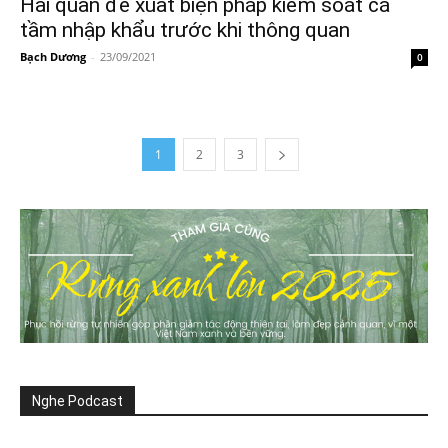
Hải quan đề xuất biện pháp kiểm soát cá
tầm nhập khẩu trước khi thông quan
Bạch Dương
-
23/09/2021
0
1
2
3
Nghe Podcast