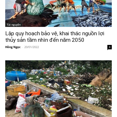
Tài nguyên
Lập quy hoạch bảo vệ, khai thác nguồn lợi
thủy sản tầm nhìn đến năm 2050
Hồng Ngọc
-
20/01/2022
0