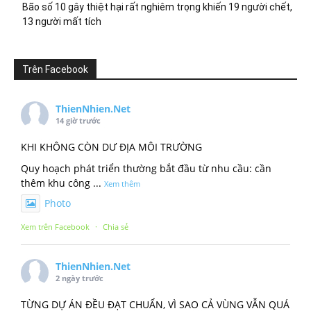
Bão số 10 gây thiệt hại rất nghiêm trọng khiến 19 người chết,
13 người mất tích
Trên Facebook
ThienNhien.Net
14 giờ trước
KHI KHÔNG CÒN DƯ ĐỊA MÔI TRƯỜNG
Quy hoạch phát triển thường bắt đầu từ nhu cầu: cần
thêm khu công
...
Xem thêm
Photo
Xem trên Facebook
·
Chia sẻ
ThienNhien.Net
2 ngày trước
TỪNG DỰ ÁN ĐỀU ĐẠT CHUẨN, VÌ SAO CẢ VÙNG VẪN QUÁ