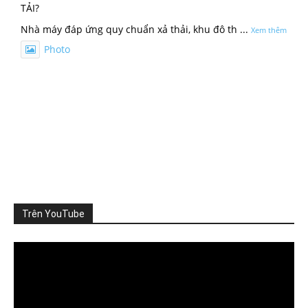
TẢI?
Nhà máy đáp ứng quy chuẩn xả thải, khu đô th
...
Xem thêm
Photo
Xem trên Facebook
·
Chia sẻ
ThienNhien.Net
3 ngày trước
SỨC CHỊU TẢI: CẦN ĐO NHỮNG GÌ?
Khi nói đến sức chịu tải của môi trường, người ta thường
nghĩ đến m
...
Xem thêm
Photo
Trên YouTube
Xem trên Facebook
·
Chia sẻ
Video
Player
ThienNhien.Net
4 ngày trước
TỪ GIỚI HẠN HÀNH TINH ĐẾN GIỚI HẠN CỦA MỘT VÙNG