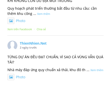
KHI KHÔNG CÒN DƯ ĐỊA MÔI TRƯỜNG
Quy hoạch phát triển thường bắt đầu từ nhu cầu: cần
thêm khu công
...
Xem thêm
Photo
Xem trên Facebook
·
Chia sẻ
ThienNhien.Net
2 ngày trước
TỪNG DỰ ÁN ĐỀU ĐẠT CHUẨN, VÌ SAO CẢ VÙNG VẪN QUÁ
TẢI?
Nhà máy đáp ứng quy chuẩn xả thải, khu đô th
...
Xem thêm
Photo
Xem trên Facebook
·
Chia sẻ
ThienNhien.Net
3 ngày trước