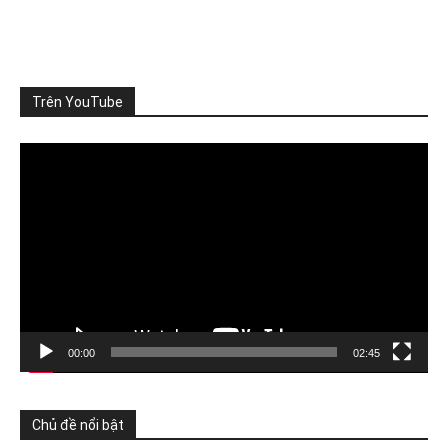
SỨC CHỊU TẢI: CẦN ĐO NHỮNG GÌ?
Khi nói đến sức chịu tải của môi trường, người ta thường
nghĩ đến m
...
Xem thêm
Photo
Trên YouTube
Xem trên Facebook
·
Chia sẻ
Video
Player
ThienNhien.Net
4 ngày trước
TỪ GIỚI HẠN HÀNH TINH ĐẾN GIỚI HẠN CỦA MỘT VÙNG
Khí hậu, đa dạng sinh học, nguồn nước, đất đai và
...
Xem
thêm
Photo
Xem trên Facebook
·
Chia sẻ
00:00
02:45
ThienNhien.Net
Chủ đề nổi bật
5 ngày trước