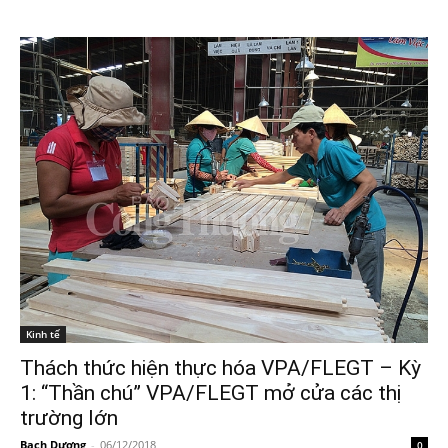
Kinh tế
Thách thức hiện thực hóa VPA/FLEGT – Kỳ
1: “Thần chú” VPA/FLEGT mở cửa các thị
trường lớn
Bạch Dương
-
06/12/2018
0