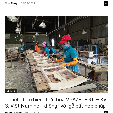
Son Thuy
-
12/05/2021
0
Kinh tế
Thách thức hiện thực hóa VPA/FLEGT – Kỳ
3: Việt Nam nói “không” với gỗ bất hợp pháp
Bạch Dương
-
08/12/2018
0