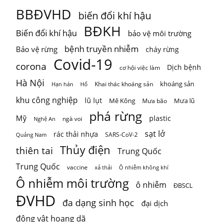
KHI HỆ SINH THÁI VƯỢT NGƯỠNG
BBĐVHD
biến đổi khí hậu
Thiên nhiên thường tạo cho con người cảm giác rằng mọi
BĐKH
Biến đổi khí hậu
bảo vệ môi trường
thứ vẫn đang t
...
Xem thêm
Photo
bệnh truyền nhiễm
Bảo vệ rừng
cháy rừng
Covid-19
corona
Xem trên Facebook
·
Chia sẻ
Dịch bệnh
cơ hội việc làm
Hà Nội
khoáng sản
Khai thác khoáng sản
Hạn hán
Hổ
khu công nghiệp
lũ lụt
Mê Kông
Mưa lũ
Mưa bão
phá rừng
Mỹ
plastic
ngà voi
Nghệ An
sạt lở
rác thải nhựa
SARS-CoV-2
Quảng Nam
Thủy điện
thiên tai
Trung Quốc
Trung Quốc
vaccine
Ô nhiễm không khí
xả thải
Ô nhiễm môi trường
ô nhiễm
ĐBSCL
ĐVHD
đa dạng sinh học
đại dịch
động vật hoang dã