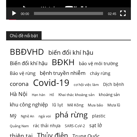
Photo
Xem trên Facebook
·
Chia sẻ
00:00
02:45
ThienNhien.Net
Chủ đề nổi bật
4 ngày trước
KHI HỆ SINH THÁI VƯỢT NGƯỠNG
BBĐVHD
biến đổi khí hậu
Thiên nhiên thường tạo cho con người cảm giác rằng mọi
BĐKH
Biến đổi khí hậu
bảo vệ môi trường
thứ vẫn đang t
...
Xem thêm
Photo
bệnh truyền nhiễm
Bảo vệ rừng
cháy rừng
Covid-19
corona
Xem trên Facebook
·
Chia sẻ
Dịch bệnh
cơ hội việc làm
Hà Nội
khoáng sản
Khai thác khoáng sản
Hạn hán
Hổ
khu công nghiệp
lũ lụt
Mê Kông
Mưa lũ
Mưa bão
phá rừng
Mỹ
plastic
ngà voi
Nghệ An
sạt lở
rác thải nhựa
SARS-CoV-2
Quảng Nam
Thủy điện
thiên tai
Trung Quốc