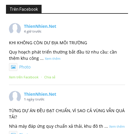
Trên Facebook
ThienNhien.Net
4 giờ trước
KHI KHÔNG CÒN DƯ ĐỊA MÔI TRƯỜNG
Quy hoạch phát triển thường bắt đầu từ nhu cầu: cần
thêm khu công
...
Xem thêm
Photo
Xem trên Facebook
·
Chia sẻ
ThienNhien.Net
1 ngày trước
TỪNG DỰ ÁN ĐỀU ĐẠT CHUẨN, VÌ SAO CẢ VÙNG VẪN QUÁ
TẢI?
Nhà máy đáp ứng quy chuẩn xả thải, khu đô th
...
Xem thêm