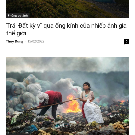
Phóng sự ảnh
Trái Đất kỳ vĩ qua ống kính của nhiếp ảnh gia
thế giới
Thùy Dung
-
15/02/2022
0