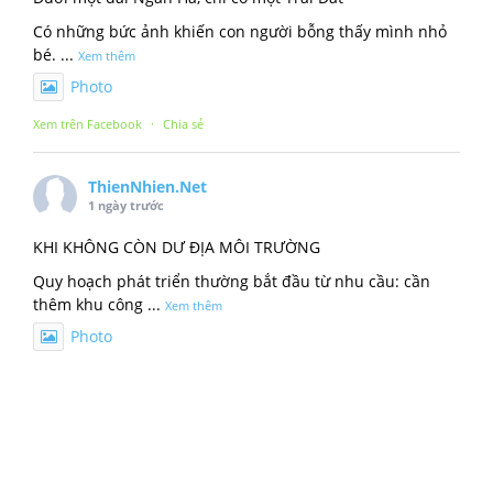
Có những bức ảnh khiến con người bỗng thấy mình nhỏ
bé.
...
Xem thêm
Photo
Xem trên Facebook
·
Chia sẻ
ThienNhien.Net
1 ngày trước
KHI KHÔNG CÒN DƯ ĐỊA MÔI TRƯỜNG
Quy hoạch phát triển thường bắt đầu từ nhu cầu: cần
thêm khu công
...
Xem thêm
Photo
Xem trên Facebook
·
Chia sẻ
ThienNhien.Net
2 ngày trước