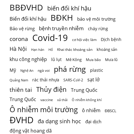
TỪ GIỚI HẠN HÀNH TINH ĐẾN GIỚI HẠN CỦA MỘT VÙNG
BBĐVHD
biến đổi khí hậu
Khí hậu, đa dạng sinh học, nguồn nước, đất đai và
...
Xem
BĐKH
Biến đổi khí hậu
bảo vệ môi trường
thêm
Photo
bệnh truyền nhiễm
Bảo vệ rừng
cháy rừng
Covid-19
corona
Xem trên Facebook
·
Chia sẻ
Dịch bệnh
cơ hội việc làm
Hà Nội
khoáng sản
Khai thác khoáng sản
Hạn hán
Hổ
khu công nghiệp
lũ lụt
Mê Kông
Mưa lũ
Mưa bão
phá rừng
Mỹ
plastic
ngà voi
Nghệ An
sạt lở
rác thải nhựa
SARS-CoV-2
Quảng Nam
Thủy điện
thiên tai
Trung Quốc
Trung Quốc
vaccine
Ô nhiễm không khí
xả thải
Ô nhiễm môi trường
ô nhiễm
ĐBSCL
ĐVHD
đa dạng sinh học
đại dịch
động vật hoang dã