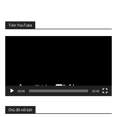
TỪNG DỰ ÁN ĐỀU ĐẠT CHUẨN, VÌ SAO CẢ VÙNG VẪN QUÁ
TẢI?
Nhà máy đáp ứng quy chuẩn xả thải, khu đô th
...
Xem thêm
Photo
Trên YouTube
Xem trên Facebook
·
Chia sẻ
Video
Player
ThienNhien.Net
3 ngày trước
SỨC CHỊU TẢI: CẦN ĐO NHỮNG GÌ?
Khi nói đến sức chịu tải của môi trường, người ta thường
nghĩ đến m
...
Xem thêm
Photo
Xem trên Facebook
·
Chia sẻ
00:00
02:45
ThienNhien.Net
4 ngày trước
Chủ đề nổi bật