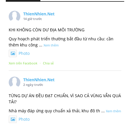
ThienNhien.Net
14 giờ trước
KHI KHÔNG CÒN DƯ ĐỊA MÔI TRƯỜNG
Quy hoạch phát triển thường bắt đầu từ nhu cầu: cần
thêm khu công
...
Xem thêm
Photo
Xem trên Facebook
·
Chia sẻ
ThienNhien.Net
2 ngày trước
TỪNG DỰ ÁN ĐỀU ĐẠT CHUẨN, VÌ SAO CẢ VÙNG VẪN QUÁ
TẢI?
Nhà máy đáp ứng quy chuẩn xả thải, khu đô th
...
Xem thêm
Photo
Xem trên Facebook
·
Chia sẻ