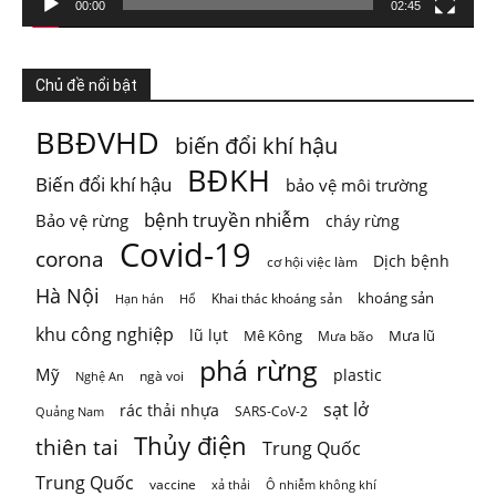
Xem trên Facebook
·
Chia sẻ
00:00
02:45
ThienNhien.Net
Chủ đề nổi bật
5 ngày trước
KHI HỆ SINH THÁI VƯỢT NGƯỠNG
BBĐVHD
biến đổi khí hậu
Thiên nhiên thường tạo cho con người cảm giác rằng mọi
BĐKH
Biến đổi khí hậu
bảo vệ môi trường
thứ vẫn đang t
...
Xem thêm
Photo
bệnh truyền nhiễm
Bảo vệ rừng
cháy rừng
Covid-19
corona
Xem trên Facebook
·
Chia sẻ
Dịch bệnh
cơ hội việc làm
Hà Nội
khoáng sản
Khai thác khoáng sản
Hạn hán
Hổ
khu công nghiệp
lũ lụt
Mê Kông
Mưa lũ
Mưa bão
phá rừng
Mỹ
plastic
ngà voi
Nghệ An
sạt lở
rác thải nhựa
SARS-CoV-2
Quảng Nam
Thủy điện
thiên tai
Trung Quốc
Trung Quốc
vaccine
Ô nhiễm không khí
xả thải