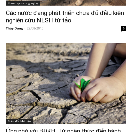
Khoa học - công nghệ
Các nước đang phát triển chưa đủ điều kiện
nghiên cứu NLSH từ tảo
Thùy Dung
-
22/08/2013
0
Biến đổi khí hậu
Ứng phó với BĐKH: Từ nhận thức đến hành