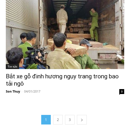
Tin tức
Bắt xe gỗ đinh hương ngụy trang trong bao
tải ngô
Son Thuy
-
04/01/2017
0
1
2
3