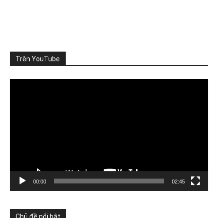
TỪNG DỰ ÁN ĐỀU ĐẠT CHUẨN, VÌ SAO CẢ VÙNG VẪN QUÁ
TẢI?
Nhà máy đáp ứng quy chuẩn xả thải, khu đô th
...
Xem thêm
Photo
Trên YouTube
Xem trên Facebook
·
Chia sẻ
Video
Player
ThienNhien.Net
3 ngày trước
SỨC CHỊU TẢI: CẦN ĐO NHỮNG GÌ?
Khi nói đến sức chịu tải của môi trường, người ta thường
nghĩ đến m
...
Xem thêm
Photo
Xem trên Facebook
·
Chia sẻ
00:00
02:45
ThienNhien.Net
4 ngày trước
Chủ đề nổi bật