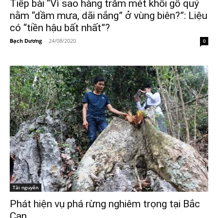
Tiếp bài “Vì sao hàng trăm mét khối gỗ quý
nằm “dầm mưa, dãi nắng” ở vùng biên?”: Liệu
có “tiền hậu bất nhất”?
Bạch Dương
-
24/08/2020
0
Tài nguyên
Phát hiện vụ phá rừng nghiêm trọng tại Bắc
Cạn