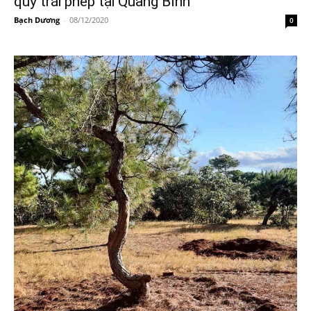
quý trái phép tại Quảng Bình
Bạch Dương
-
08/12/2020
0