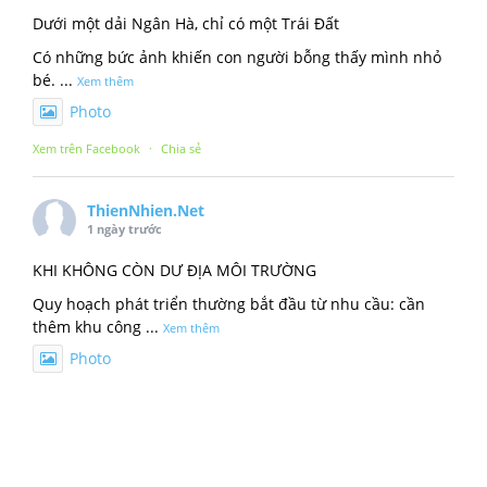
Dưới một dải Ngân Hà, chỉ có một Trái Đất
Có những bức ảnh khiến con người bỗng thấy mình nhỏ
bé.
...
Xem thêm
Photo
Xem trên Facebook
·
Chia sẻ
ThienNhien.Net
1 ngày trước
KHI KHÔNG CÒN DƯ ĐỊA MÔI TRƯỜNG
Quy hoạch phát triển thường bắt đầu từ nhu cầu: cần
thêm khu công
...
Xem thêm
Photo
Xem trên Facebook
·
Chia sẻ
ThienNhien.Net
2 ngày trước