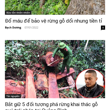
Bảo tồn thiên nhiên
Đổ máu để bảo vệ rừng gỗ dổi nhung tiền tỉ
Bạch Dương
-
07/01/2022
0
Tài nguyên
Bắt giữ 5 đối tượng phá rừng khai thác gỗ