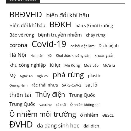
TỪ GIỚI HẠN HÀNH TINH ĐẾN GIỚI HẠN CỦA MỘT VÙNG
BBĐVHD
biến đổi khí hậu
Khí hậu, đa dạng sinh học, nguồn nước, đất đai và
...
Xem
BĐKH
Biến đổi khí hậu
bảo vệ môi trường
thêm
Photo
bệnh truyền nhiễm
Bảo vệ rừng
cháy rừng
Covid-19
corona
Xem trên Facebook
·
Chia sẻ
Dịch bệnh
cơ hội việc làm
Hà Nội
khoáng sản
Khai thác khoáng sản
Hạn hán
Hổ
khu công nghiệp
lũ lụt
Mê Kông
Mưa lũ
Mưa bão
phá rừng
Mỹ
plastic
ngà voi
Nghệ An
sạt lở
rác thải nhựa
SARS-CoV-2
Quảng Nam
Thủy điện
thiên tai
Trung Quốc
Trung Quốc
vaccine
Ô nhiễm không khí
xả thải
Ô nhiễm môi trường
ô nhiễm
ĐBSCL
ĐVHD
đa dạng sinh học
đại dịch