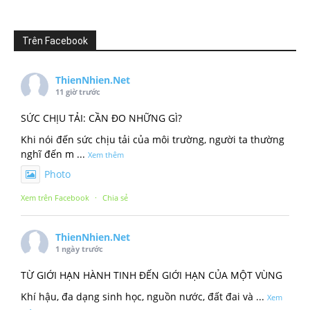
Trên Facebook
ThienNhien.Net
11 giờ trước
SỨC CHỊU TẢI: CẦN ĐO NHỮNG GÌ?
Khi nói đến sức chịu tải của môi trường, người ta thường
nghĩ đến m
...
Xem thêm
Photo
Xem trên Facebook
·
Chia sẻ
ThienNhien.Net
1 ngày trước
TỪ GIỚI HẠN HÀNH TINH ĐẾN GIỚI HẠN CỦA MỘT VÙNG
Khí hậu, đa dạng sinh học, nguồn nước, đất đai và
...
Xem