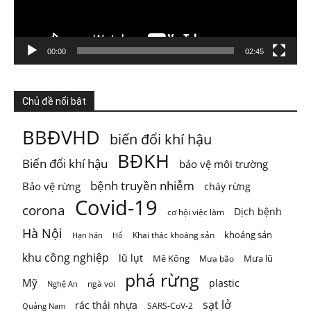
Nước từ sông được dùng cho sinh hoạt, tưới ti
...
Xem thêm
Photo
Xem trên Facebook
·
Chia sẻ
00:00
02:45
ThienNhien.Net
Chủ đề nổi bật
4 ngày trước
Mai Châu mùa em thơm nếp xôi
BBĐVHD
biến đổi khí hậu
Chỉ một câu thơ của Quang Dũng cũng đủ để đưa Mai
BĐKH
Biến đổi khí hậu
bảo vệ môi trường
Châu trở thành một
...
Xem thêm
Photo
bệnh truyền nhiễm
Bảo vệ rừng
cháy rừng
Covid-19
corona
Xem trên Facebook
·
Chia sẻ
Dịch bệnh
cơ hội việc làm
Hà Nội
khoáng sản
Khai thác khoáng sản
Hạn hán
Hổ
khu công nghiệp
lũ lụt
Mê Kông
Mưa lũ
Mưa bão
phá rừng
Mỹ
plastic
ngà voi
Nghệ An
sạt lở
rác thải nhựa
SARS-CoV-2
Quảng Nam