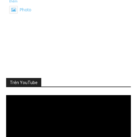
thêm
Photo
Xem trên Facebook
·
Chia sẻ
ThienNhien.Net
2 ngày trước
KHI HỆ SINH THÁI VƯỢT NGƯỠNG
Thiên nhiên thường tạo cho con người cảm giác rằng mọi
thứ vẫn đang t
...
Xem thêm
Photo
Trên YouTube
Xem trên Facebook
·
Chia sẻ
Video
Player
ThienNhien.Net
3 ngày trước
GIỚI HẠN SINH THÁI KHÔNG PHẢI LÀ GIỚI HẠN PHÁT
TRIỂN