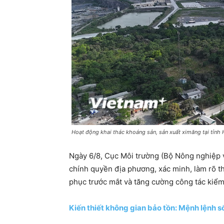
Hoạt động khai thác khoáng sản, sản xuất ximăng tại tỉnh 
Ngày 6/8, Cục Môi trường (Bộ Nông nghiệp v
chính quyền địa phương, xác minh, làm rõ t
phục trước mắt và tăng cường công tác kiểm 
Kiến thiết không gian bảo tồn: Mệnh lệnh s