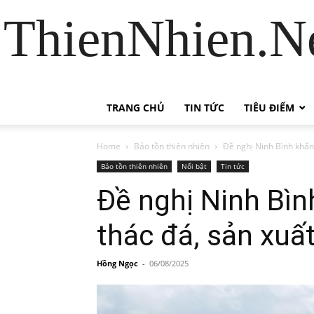
ThienNhien.Ne
TRANG CHỦ
TIN TỨC
TIÊU ĐIỂM
Home
Bảo tồn thiên nhiên
Đề nghị Ninh Bình khẩn
Bảo tồn thiên nhiên
Nổi bật
Tin tức
Đề nghị Ninh Bìn
thác đá, sản xuấ
Hồng Ngọc
-
06/08/2025