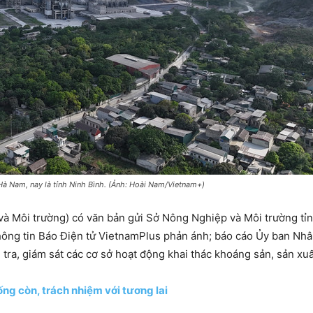
Hà Nam, nay là tỉnh Ninh Bình. (Ảnh: Hoài Nam/Vietnam+)
à Môi trường) có văn bản gửi Sở Nông Nghiệp và Môi trường tỉnh
hông tin Báo Điện tử VietnamPlus phản ánh; báo cáo Ủy ban Nhâ
tra, giám sát các cơ sở hoạt động khai thác khoáng sản, sản xuấ
ống còn, trách nhiệm với tương lai