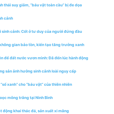
nh thái suy giảm, “báu vật toàn cầu” bị đe dọa
inh cảnh
ới sinh cảnh: Cốt ở tư duy của người đứng đầu
t không gian bảo tồn, kiến tạo tăng trưởng xanh
hiên để đất nước vươn mình: Đã đến lúc hành động
áng sản ảnh hưởng sinh cảnh loài nguy cấp
sổ xanh” cho “báu vật” của thiên nhiên
Voọc mông trắng tại Ninh Bình
t động khai thác đá, sản xuất xi măng