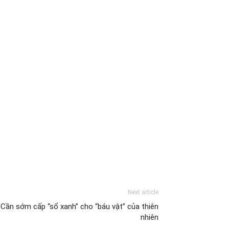
Next article
Cần sớm cấp “sổ xanh” cho “báu vật” của thiên
nhiên