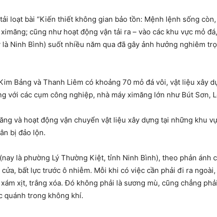
ải loạt bài “Kiến thiết không gian bảo tồn: Mệnh lệnh sống còn, 
t ximăng; cũng như hoạt động vận tải ra – vào các khu vực mỏ đá
y là Ninh Bình) suốt nhiều năm qua đã gây ảnh hưởng nghiêm tr
 Kim Bảng và Thanh Liêm có khoảng 70 mỏ đá vôi, vật liệu xây d
ng với các cụm công nghiệp, nhà máy ximăng lớn như Bút Sơn,
ăng và hoạt động vận chuyển vật liệu xây dựng tại những khu vự
n bị đảo lộn.
 (nay là phường Lý Thường Kiệt, tỉnh Ninh Bình), theo phản ánh
 cửa, bất lực trước ô nhiễm. Mỗi khi có việc cần phải đi ra ngoà
í xám xịt, trắng xóa. Đó không phải là sương mù, cũng chẳng phải
ặc quánh trong không khí.