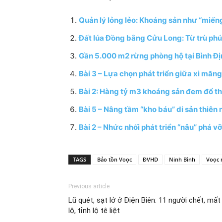
Quản lý lỏng lẻo: Khoáng sản như “miế
Đất lúa Đồng bằng Cửu Long: Từ trù phú
Gần 5.000 m2 rừng phòng hộ tại Bình Địn
Bài 3 – Lựa chọn phát triển giữa xi măn
Bài 2: Hàng tỷ m3 khoáng sản đem đổ th
Bài 5 – Nâng tầm “kho báu” di sản thiên
Bài 2 – Nhức nhối phát triển “nâu” phá v
TAGS
Bảo tồn Voọc
ĐVHD
Ninh Bình
Voọc 
Previous article
Lũ quét, sạt lở ở Điện Biên: 11 người chết, mất 
lộ, tỉnh lộ tê liệt