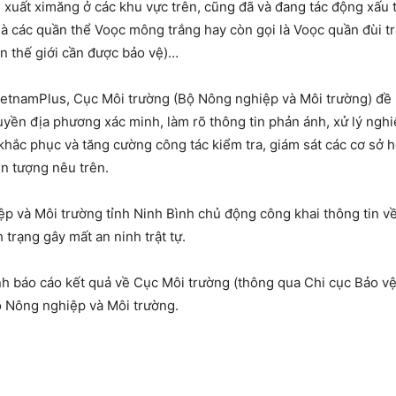
 xuất ximăng ở các khu vực trên, cũng đã và đang tác động xấu tớ
là các quần thể Voọc mông trắng hay còn gọi là Voọc quần đùi tr
ên thế giới cần được bảo vệ)…
ietnamPlus, Cục Môi trường (Bộ Nông nghiệp và Môi trường) đề
uyền địa phương xác minh, làm rõ thông tin phản ánh, xử lý nghi
hắc phục và tăng cường công tác kiểm tra, giám sát các cơ sở h
ện tượng nêu trên.
 và Môi trường tỉnh Ninh Bình chủ động công khai thông tin về
 trạng gây mất an ninh trật tự.
h báo cáo kết quả về Cục Môi trường (thông qua Chi cục Bảo vệ
ộ Nông nghiệp và Môi trường.