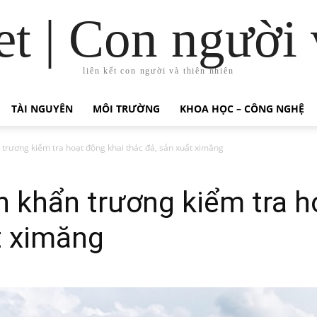
t | Con người 
liên kết con người và thiên nhiên
TÀI NGUYÊN
MÔI TRƯỜNG
KHOA HỌC – CÔNG NGHỆ
 trương kiểm tra hoạt động khai thác đá, sản xuất ximăng
h khẩn trương kiểm tra h
t ximăng