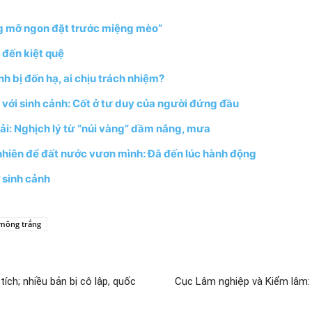
ng mỡ ngon đặt trước miệng mèo”
 đến kiệt quệ
h bị đốn hạ, ai chịu trách nhiệm?
g với sinh cảnh: Cốt ở tư duy của người đứng đầu
ải: Nghịch lý từ “núi vàng” dầm nắng, mưa
 nhiên để đất nước vươn mình: Đã đến lúc hành động
ỡ sinh cảnh
mông trắng
tích; nhiều bản bị cô lập, quốc
Cục Lâm nghiệp và Kiểm lâm: 