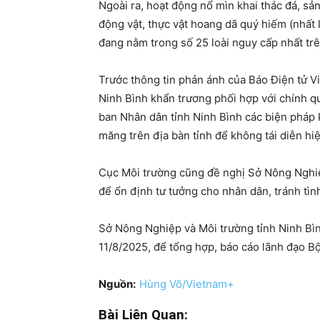
Ngoài ra, hoạt động nổ mìn khai thác đá, sản
động vật, thực vật hoang dã quý hiếm (nhất 
đang nằm trong số 25 loài nguy cấp nhất tr
Trước thông tin phản ánh của Báo Điện tử V
Ninh Bình khẩn trương phối hợp với chính q
ban Nhân dân tỉnh Ninh Bình các biện pháp k
măng trên địa bàn tỉnh để không tái diễn hi
Cục Môi trường cũng đề nghị Sở Nông Nghiệp
để ổn định tư tưởng cho nhân dân, tránh tình
Sở Nông Nghiệp và Môi trường tỉnh Ninh Bìn
11/8/2025, để tổng hợp, báo cáo lãnh đạo B
Nguồn:
Hùng Võ/Vietnam+
Bài Liên Quan: