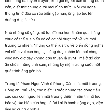
biển, ông đã tuyên truyền, kêu gọi người dân không buôn
bán, giết thịt chúng dưới mọi hình thức. Mỗi khi nghe
thông tin ở đâu có rùa biển gặp nạn, ông lập tức lên
đường đi giải cứu.
Nhờ những cố gắng, nỗ lực đó mà hơn 6 năm qua, hàng
chục cá thể rùa biển đã có cơ hội được trở về với môi
trường tự nhiên. Những cá thể rùa trở về biển đồng nghĩa
với niềm vui của ông Lại cũng được nhân lên bởi công
việc này giờ đây không đơn thuần là BVMT mà ở đó còn
ẩn chứa những tình cảm, những kỷ niệm trong suốt một
quá trình ông gắn bó.
Trung tá Phạm Ngọc Vinh ở Phòng Cảnh sát môi trường,
Công an Phú Yên, cho biết: “Trước những tác động tiêu
cực của con người lên môi trường thiên nhiên thì nỗ lực
bảo vệ rùa biển của ông Lê Bá Lại là hành động đẹp, việc
làm vô cùng ý nghĩa.