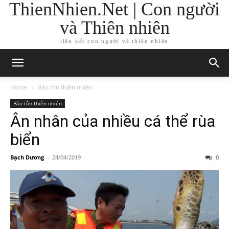
ThienNhien.Net | Con người
và Thiên nhiên
liên kết con người và thiên nhiên
Home
Bảo tồn thiên nhiên
Bảo tồn thiên nhiên
Ân nhân của nhiều cá thể rùa
biển
Bạch Dương
-
24/04/2019
0