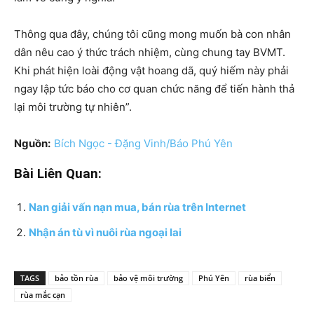
Thông qua đây, chúng tôi cũng mong muốn bà con nhân
dân nêu cao ý thức trách nhiệm, cùng chung tay BVMT.
Khi phát hiện loài động vật hoang dã, quý hiếm này phải
ngay lập tức báo cho cơ quan chức năng để tiến hành thả
lại môi trường tự nhiên”.
Nguồn:
Bích Ngọc - Đặng Vinh/Báo Phú Yên
Bài Liên Quan:
Nan giải vấn nạn mua, bán rùa trên Internet
Nhận án tù vì nuôi rùa ngoại lai
TAGS
bảo tồn rùa
bảo vệ môi trường
Phú Yên
rùa biển
rùa mắc cạn