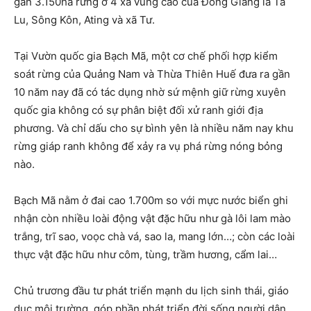
gần 3.150ha rừng ở 4 xã vùng cao của Đông Giang là Tà
Lu, Sông Kôn, Ating và xã Tư.
Tại Vườn quốc gia Bạch Mã, một cơ chế phối hợp kiểm
soát rừng của Quảng Nam và Thừa Thiên Huế đưa ra gần
10 năm nay đã có tác dụng nhờ sứ mệnh giữ rừng xuyên
quốc gia không có sự phân biệt đối xử ranh giới địa
phương. Và chỉ dấu cho sự bình yên là nhiều năm nay khu
rừng giáp ranh không để xảy ra vụ phá rừng nóng bỏng
nào.
Bạch Mã nằm ở đai cao 1.700m so với mực nước biển ghi
nhận còn nhiều loài động vật đặc hữu như gà lôi lam mào
trắng, trĩ sao, voọc chà vá, sao la, mang lớn…; còn các loài
thực vật đặc hữu như côm, tùng, trầm hương, cẩm lai…
Chủ trương đầu tư phát triển mạnh du lịch sinh thái, giáo
dục môi trường, góp phần phát triển đời sống người dân