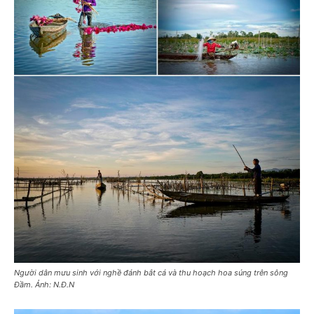
Người dân mưu sinh với nghề đánh bắt cá và thu hoạch hoa súng trên sông
Đầm. Ảnh: N.Đ.N