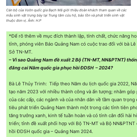
Cán bộ của Vườn quốc gia Bạch Mã giới thiệu đoàn khách tham quan về các
mẫu sinh vật trưng bày tại Trung tâm cứu hộ, bảo tồn và phát triển sinh vật
thuộc đơn vị. Ảnh: H.P
*Để rõ thêm về mục đích thành lập, tính chất, chức năng 
tỉnh, phóng viên Báo Quảng Nam có cuộc trao đổi với bà L
Sở TN-MT.
– Vì sao Quảng Nam đề xuất 2 Bộ (TN-MT, NN&PTNT) thống
đăng cai Năm quốc gia phục hồi ĐDSH – 2024?
Bà Lê Thủy Trinh: Tiếp theo Năm du lịch quốc gia 2022, Nă
tạo năm 2023 với nhiều thành công và ấn tượng; nhằm góp
của các cấp, các ngành và của nhân dân về tầm quan trọng
tiêu phát triển Quảng Nam thành một trong các tỉnh tiên pho
tăng trưởng xanh, kinh tế tuần hoàn và có tính cân đối hài 
triển; tỉnh đề xuất phối hợp với Bộ TN-MT và Bộ NN&PTNT
hồi ĐDSH quốc gia – Quảng Nam 2024.