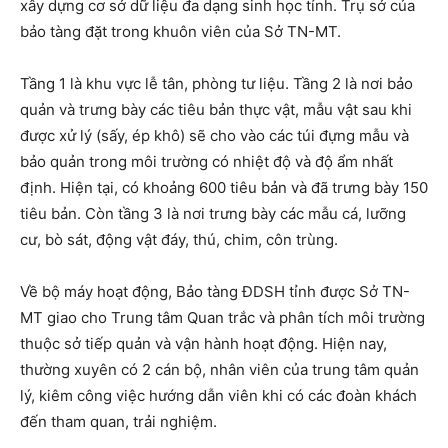
xây dựng cơ sở dữ liệu đa dạng sinh học tỉnh. Trụ sở của
bảo tàng đặt trong khuôn viên của Sở TN-MT.
Tầng 1 là khu vực lễ tân, phòng tư liệu. Tầng 2 là nơi bảo
quản và trưng bày các tiêu bản thực vật, mẫu vật sau khi
được xử lý (sấy, ép khô) sẽ cho vào các túi đựng mẫu và
bảo quản trong môi trường có nhiệt độ và độ ẩm nhất
định. Hiện tại, có khoảng 600 tiêu bản và đã trưng bày 150
tiêu bản. Còn tầng 3 là nơi trưng bày các mẫu cá, lưỡng
cư, bò sát, động vật đáy, thú, chim, côn trùng.
Về bộ máy hoạt động, Bảo tàng ĐDSH tỉnh được Sở TN-
MT giao cho Trung tâm Quan trắc và phân tích môi trường
thuộc sở tiếp quản và vận hành hoạt động. Hiện nay,
thường xuyên có 2 cán bộ, nhân viên của trung tâm quản
lý, kiêm công việc hướng dẫn viên khi có các đoàn khách
đến tham quan, trải nghiệm.