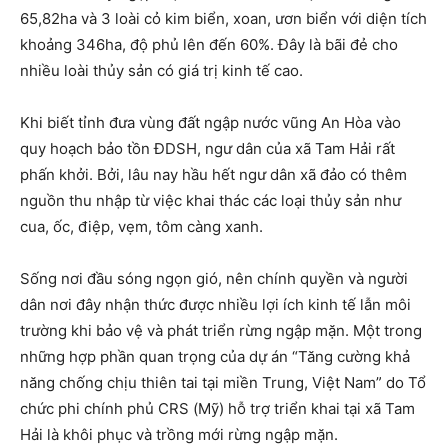
65,82ha và 3 loài cỏ kim biển, xoan, ươn biển với diện tích
khoảng 346ha, độ phủ lên đến 60%. Đây là bãi đẻ cho
nhiều loài thủy sản có giá trị kinh tế cao.
Khi biết tỉnh đưa vùng đất ngập nước vũng An Hòa vào
quy hoạch bảo tồn ĐDSH, ngư dân của xã Tam Hải rất
phấn khởi. Bởi, lâu nay hầu hết ngư dân xã đảo có thêm
nguồn thu nhập từ việc khai thác các loại thủy sản như
cua, ốc, điệp, vẹm, tôm càng xanh.
Sống nơi đầu sóng ngọn gió, nên chính quyền và người
dân nơi đây nhận thức được nhiều lợi ích kinh tế lẫn môi
trường khi bảo vệ và phát triển rừng ngập mặn. Một trong
những hợp phần quan trọng của dự án “Tăng cường khả
năng chống chịu thiên tai tại miền Trung, Việt Nam” do Tổ
chức phi chính phủ CRS (Mỹ) hỗ trợ triển khai tại xã Tam
Hải là khôi phục và trồng mới rừng ngập mặn.