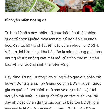
Bình yên miền hoang dã
Từ hơn 10 năm nay, nhiều tổ chức bảo tồn thiên nhiên
quốc tế chọn Quảng Nam làm nơi để nghiên cứu khoa
học, đầu tư, hỗ trợ phát triển các dự án phục hồi ĐDSH.
Việc ra đời hàng loạt khu bảo tồn là minh chứng ghi nhận
những nỗ lực không biết mệt mỏi của tỉnh cho mục tiêu
bảo vệ môi trường sinh thái bền vững.
Dãy rừng Trung Trường Sơn trùng điệp qua địa phận các
huyện Đông Giang, Tây Giang có tính ĐDSH xuyên quốc
gia và quốc tế. Và chính nhờ bảo vệ được “báu vật” tài
nguyên mà nhiều dự án quốc tế quan tâm triển khai tại
đây như các dự án dự trữ các bon và bảo tồn ĐDSH; giải
cứu sao la khỏi bờ vực tuyệt chủng… Tại huyện Đông