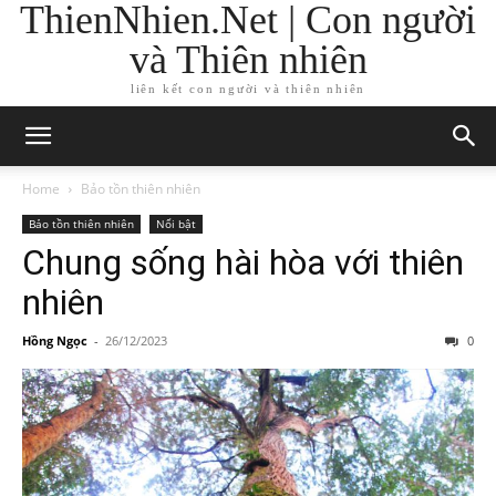
ThienNhien.Net | Con người
và Thiên nhiên
liên kết con người và thiên nhiên
Home
Bảo tồn thiên nhiên
Bảo tồn thiên nhiên
Nổi bật
Chung sống hài hòa với thiên
nhiên
Hồng Ngọc
-
26/12/2023
0