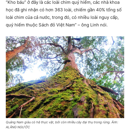
“Kho báu” ở đây là các loài chim quý hiếm, các nhà khoa
học đã ghi nhận có hơn 363 loài, chiếm gần 40% tổng số
loài chim của cả nước, trong đó, có nhiều loài nguy cấp,
quý hiếm thuộc Sách đỏ Việt Nam” – ông Linh nói.
Quảng Nam giàu có hệ thực vật, bởi còn nhiều cây đại thụ trong rừng. Ảnh:
ALĂNG NGƯỚC