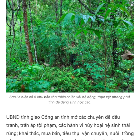
Sơn La hiện có 5 khu bảo tồn thiên nhiên với hệ động, thực vật phong phú,
tính đa dạng sinh học cao.
UBND tỉnh giao Công an tỉnh mở các chuyên đề đấu
tranh, trấn áp tội phạm, các hành vi hủy hoại hệ sinh thái
rừng; khai thác, mua bán, tiêu thụ, vận chuyển, nuôi, trồng