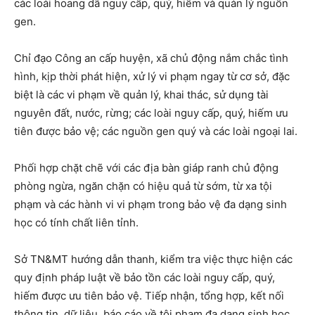
các loài hoang dã nguy cấp, quý, hiếm và quản lý nguồn
gen.
Chỉ đạo Công an cấp huyện, xã chủ động nắm chắc tình
hình, kịp thời phát hiện, xử lý vi phạm ngay từ cơ sở, đặc
biệt là các vi phạm về quản lý, khai thác, sử dụng tài
nguyên đất, nước, rừng; các loài nguy cấp, quý, hiếm ưu
tiên được bảo vệ; các nguồn gen quý và các loài ngoại lai.
Phối hợp chặt chẽ với các địa bàn giáp ranh chủ động
phòng ngừa, ngăn chặn có hiệu quả từ sớm, từ xa tội
phạm và các hành vi vi phạm trong bảo vệ đa dạng sinh
học có tính chất liên tỉnh.
Sở TN&MT hướng dẫn thanh, kiểm tra việc thực hiện các
quy định pháp luật về bảo tồn các loài nguy cấp, quý,
hiếm được ưu tiên bảo vệ. Tiếp nhận, tổng hợp, kết nối
thông tin, dữ liệu, báo cáo về tội phạm đa dạng sinh học