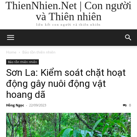
ThienNhien.Net | Con người
và Thiên nhiên
liên kết con người và thiên nhiên
Home
Bảo tồn thiên nhiên
Bảo tồn thiên nhiên
Sơn La: Kiểm soát chặt hoạt
động gây nuôi động vật
hoang dã
Hồng Ngọc
-
22/09/2023
0