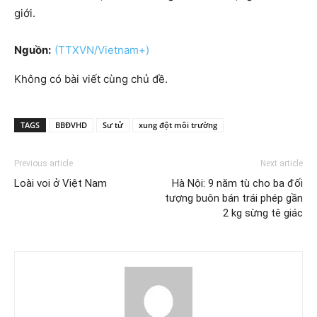
giới.
Nguồn:
(TTXVN/Vietnam+)
Không có bài viết cùng chủ đề.
TAGS
BBĐVHD
Sư tử
xung đột môi trường
Previous article
Next article
Loài voi ở Việt Nam
Hà Nội: 9 năm tù cho ba đối
tượng buôn bán trái phép gần
2 kg sừng tê giác