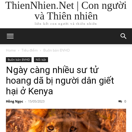
ThienNhien.Net | Con người
và Thiên nhiên
liên kết con người và thiên nhiên
Home
Tiêu điểm
Buôn bán ĐVHD
Buôn bán ĐVHD
Nổi bật
Ngày càng nhiều sư tử
hoang dã bị người dân giết
hại ở Kenya
Hồng Ngọc
-
15/05/2023
0