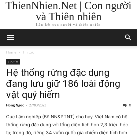
ThienNhien.Net | Con người
và Thiên nhiên
liên kết con người và thiên nhiên
Home
Tin tức
Tin tức
Hệ thống rừng đặc dụng
đang lưu giữ 186 loài động
vật quý hiếm
Hồng Ngọc
-
27/03/2023
0
Cục Lâm nghiệp (Bộ NN&PTNT) cho hay, Việt Nam có hệ
thống rừng đặc dụng với tổng diện tích hơn 2,3 triệu héc
ta; trong đó, riêng 34 vườn quốc gia chiếm diện tích hơn