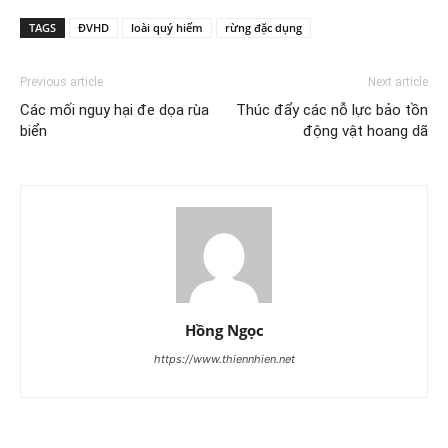
TAGS
ĐVHD
loài quý hiếm
rừng đặc dụng
Previous article
Next article
Các mối nguy hại đe dọa rùa
Thúc đẩy các nỗ lực bảo tồn
biển
động vật hoang dã
Hồng Ngọc
https://www.thiennhien.net