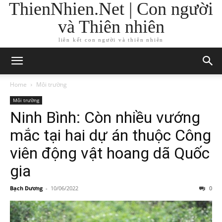
ThienNhien.Net | Con người
và Thiên nhiên
liên kết con người và thiên nhiên
Home
Môi trường
Môi trường
Ninh Bình: Còn nhiều vướng
mắc tại hai dự án thuộc Công
viên động vật hoang dã Quốc
gia
Bạch Dương
-
10/06/2022
0