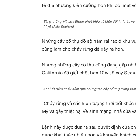
tế địa phương kiên cường hơn khi đối mặt v
Tổng thống Mỹ Joe Biden phát biểu về biến đổi khí hậu và
22/4 (Ảnh: Reuters)
Những cây cổ thụ đồ sộ nằm rải rác ở khu vự
cũng làm cho cháy rừng dễ xảy ra hơn.
Nhưng những cây cổ thụ cũng đang gặp nhiề
California đã giết chết hơn 10% số cây Sequo
Khói từ đám cháy luồn qua những tán cây cổ thụ trong Rừn
“Cháy rừng và các hiện tượng thời tiết khắc
Mỹ và gây thiệt hại về sinh mạng, nhà cửa v
Lệnh này được đưa ra sau quyết định của ch
nước khai thác nhiều hơn và khuyến khích cá