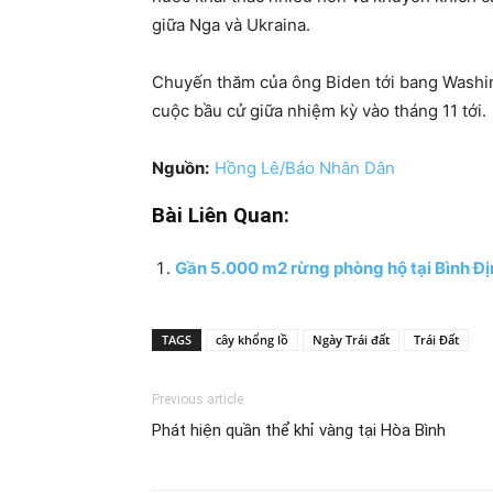
giữa Nga và Ukraina.
Chuyến thăm của ông Biden tới bang Washin
cuộc bầu cử giữa nhiệm kỳ vào tháng 11 tới.
Nguồn:
Hồng Lê/Báo Nhân Dân
Bài Liên Quan:
Gần 5.000 m2 rừng phòng hộ tại Bình Địn
TAGS
cây khổng lồ
Ngày Trái đất
Trái Đất
Previous article
Phát hiện quần thể khỉ vàng tại Hòa Bình