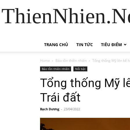
ThienNhien.Ne
TRANG CHỦ
TIN TỨC
TIÊU ĐIỂM
Home
Bảo tồn thiên nhiên
Tổng thống Mỹ lên kế h
Bảo tồn thiên nhiên
Nổi bật
Tổng thống Mỹ l
Trái đất
Bạch Dương
-
23/04/2022