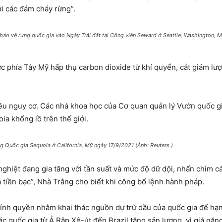
ới các đám cháy rừng”.
 bảo vệ rừng quốc gia vào Ngày Trái đất tại Công viên Seward ở Seattle, Washington, 
c phía Tây Mỹ hấp thụ carbon dioxide từ khí quyển, cắt giảm lượn
u nguy cơ. Các nhà khoa học của Cơ quan quản lý Vườn quốc gi
ia khổng lồ trên thế giới.
g Quốc gia Sequoia ở California, Mỹ ngày 17/9/2021 (Ảnh: Reuters )
 nghiệt đang gia tăng với tần suất và mức độ dữ dội, nhấn chìm 
à tiền bạc”, Nhà Trắng cho biết khi công bố lệnh hành pháp.
ính quyền nhằm khai thác nguồn dự trữ dầu của quốc gia để hạn 
c quốc gia từ Ả Rập Xê-út đến Brazil tăng sản lượng, vì giá nă