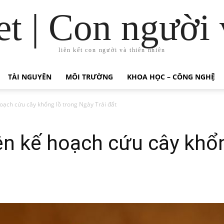
t | Con người 
liên kết con người và thiên nhiên
TÀI NGUYÊN
MÔI TRƯỜNG
KHOA HỌC – CÔNG NGHỆ
oạch cứu cây khổng lồ trong Ngày Trái đất
ên kế hoạch cứu cây khổn