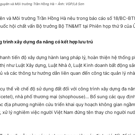
nguyên và Môi trường Trần Hồng Hà – Ảnh: VGP/Lê Sơn
yên và Môi trường Trần Hồng Hà nêu trong báo cáo số 18/BC-B
Quốc hội chất vấn Bộ trưởng Bộ TN&MT tại Phiên họp thứ 9 của 
g trình xây dựng đa năng có kết hợp lưu trú
nh tiến độ xây dựng hành lang pháp lý, hoàn thiện hệ thống phá
 thị như Luật Xây dựng, Luật Nhà ở, Luật Kinh doanh bất động sả
ủ và các thông tư hướng dẫn liên quan đến công tác quản lý nhà
cụ thể về chế độ sử dụng đất đối với công trình xây dựng đa nă
ficetel), nhà phố thương mại (shophouse)… Bổ sung các quy định
các địa phương nghiên cứu triển khai quy hoạch không gian ngầm 
ý, xử lý nghiêm việc người Việt Nam đứng tên thay cho người 