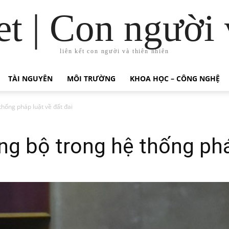
t | Con người 
liên kết con người và thiên nhiên
TÀI NGUYÊN
MÔI TRƯỜNG
KHOA HỌC – CÔNG NGHỆ
hống pháp luật về đất đai
g bộ trong hệ thống phá