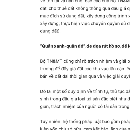
Về tồn tại và hạn chế, báo cáo của Bộ TN&MT 
đất, cho thuê đất không thông qua đấu giá q
mục đích sử dụng đất, xây dựng công trình x
xây dựng; thực hiện việc chuyển quyền sử 
dụng đất).
“Quân xanh-quân đỏ”, đe dọa rút hồ sơ, để l
Bộ TN&MT cũng chỉ rõ trách nhiệm và giải phá
trường để đẩy giá đất các khu vực lân cận 
bán về đất đai thời gian qua và việc giải quy
Đó là, một số quy định về trình tự, thủ tục 
sinh trong đấu giá loại tài sản đặc biệt như
gian, trách nhiệm của người có tài sản trong
Tuy nhiên, hệ thống pháp luật bao gồm pháp l
kiện vốn chủ sở hữu, cam kết bảo lãnh của n