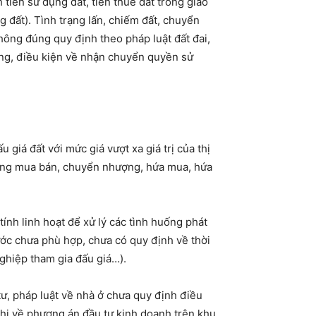
 tiền sử dụng đất, tiền thuê đất trong giao
 đất). Tình trạng lấn, chiếm đất, chuyển
hông đúng quy định theo pháp luật đất đai,
ng, điều kiện về nhận chuyển quyền sử
giá đất với mức giá vượt xa giá trị của thị
 đồng mua bán, chuyển nhượng, hứa mua, hứa
tính linh hoạt để xử lý các tình huống phát
rước chưa phù hợp, chưa có quy định về thời
nghiệp tham gia đấu giá…).
tư, pháp luật về nhà ở chưa quy định điều
thi về phương án đầu tư kinh doanh trên khu