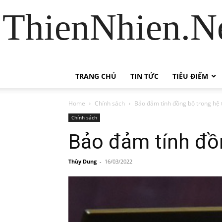
ThienNhien.Ne
TRANG CHỦ
TIN TỨC
TIÊU ĐIỂM
Home
Chính sách
Bảo đảm tính đồng bộ trong hệ t
Chính sách
Bảo đảm tính đồn
Thùy Dung
-
16/03/2022