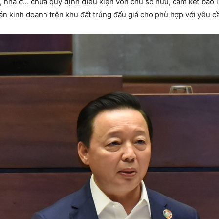
 tư, nhà ở… chưa quy định điều kiện vốn chủ sở hữu, cam kết bảo 
 án kinh doanh trên khu đất trúng đấu giá cho phù hợp với yêu cầ