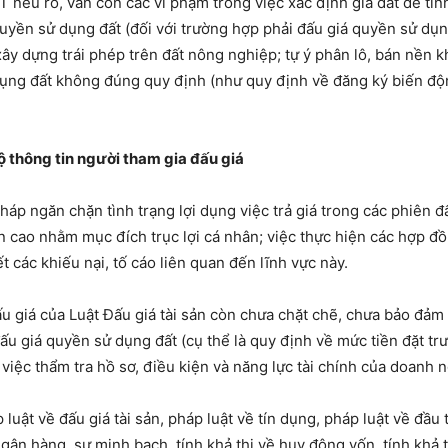
nêu rõ, vẫn còn các vi phạm trong việc xác định giá đất để tính
uyền sử dụng đất (đối với trường hợp phải đấu giá quyền sử dụng
ây dựng trái phép trên đất nông nghiệp; tự ý phân lô, bán nền k
dụng đất không đúng quy định (như quy định về đăng ký biến độ
ộ thông tin người tham gia đấu giá
p ngăn chặn tình trạng lợi dụng việc trả giá trong các phiên đấu 
lên cao nhằm mục đích trục lợi cá nhân; việc thực hiện các hợp
ết các khiếu nại, tố cáo liên quan đến lĩnh vực này.
đấu giá của Luật Đấu giá tài sản còn chưa chặt chẽ, chưa bảo đảm 
 đấu giá quyền sử dụng đất (cụ thể là quy định về mức tiền đặt t
 việc thẩm tra hồ sơ, điều kiện và năng lực tài chính của doanh 
uật về đấu giá tài sản, pháp luật về tín dụng, pháp luật về đầu 
gân hàng, sự minh bạch, tính khả thi về huy động vốn, tính khả 