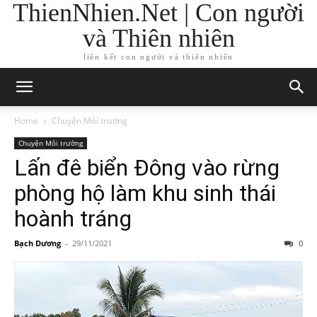
ThienNhien.Net | Con người
và Thiên nhiên
liên kết con người và thiên nhiên
Home
Chuyện Môi trường
Chuyện Môi trường
Lấn đê biển Đông vào rừng
phòng hộ làm khu sinh thái
hoành tráng
Bạch Dương
-
29/11/2021
0