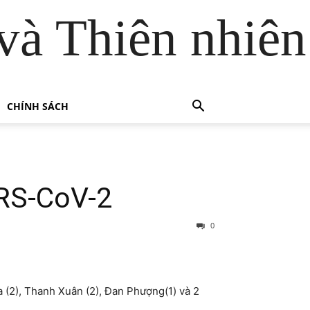
và Thiên nhiên
CHÍNH SÁCH
ARS-CoV-2
0
a (2), Thanh Xuân (2), Đan Phượng(1) và 2