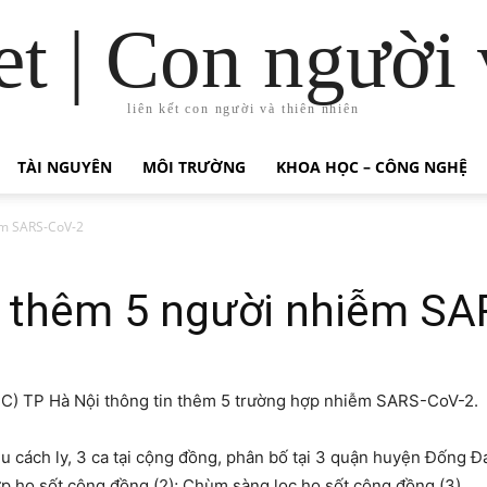
t | Con người 
liên kết con người và thiên nhiên
TÀI NGUYÊN
MÔI TRƯỜNG
KHOA HỌC – CÔNG NGHỆ
ễm SARS-CoV-2
i thêm 5 người nhiễm S
DC) TP Hà Nội thông tin thêm 5 trường hợp nhiễm SARS-CoV-2.
u cách ly, 3 ca tại cộng đồng, phân bố tại 3 quận huyện Đống Đ
 ho sốt cộng đồng (2); Chùm sàng lọc ho sốt cộng đồng (3).