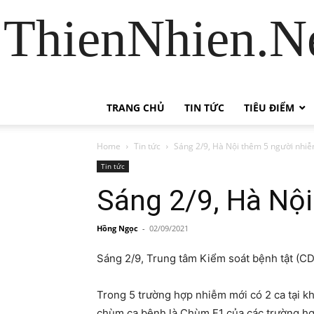
ThienNhien.Ne
TRANG CHỦ
TIN TỨC
TIÊU ĐIỂM
Home
Tin tức
Sáng 2/9, Hà Nội thêm 5 người nhi
Tin tức
Sáng 2/9, Hà Nộ
Hồng Ngọc
-
02/09/2021
Sáng 2/9, Trung tâm Kiểm soát bệnh tật (C
Trong 5 trường hợp nhiễm mới có 2 ca tại kh
chùm ca bệnh là Chùm F1 của các trường hợp