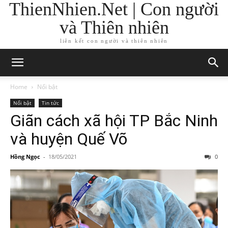
ThienNhien.Net | Con người
và Thiên nhiên
liên kết con người và thiên nhiên
Home
Nổi bật
Nổi bật
Tin tức
Giãn cách xã hội TP Bắc Ninh
và huyện Quế Võ
Hồng Ngọc
-
18/05/2021
0