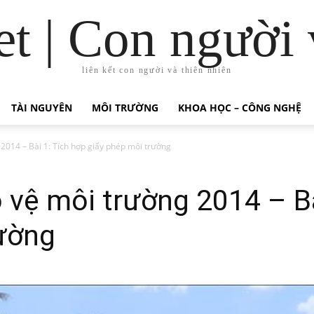
t | Con người 
liên kết con người và thiên nhiên
TÀI NGUYÊN
MÔI TRƯỜNG
KHOA HỌC – CÔNG NGHỆ
2014 – Bài 1: Tích hợp giấy phép môi trường
 vệ môi trường 2014 – Bà
rường