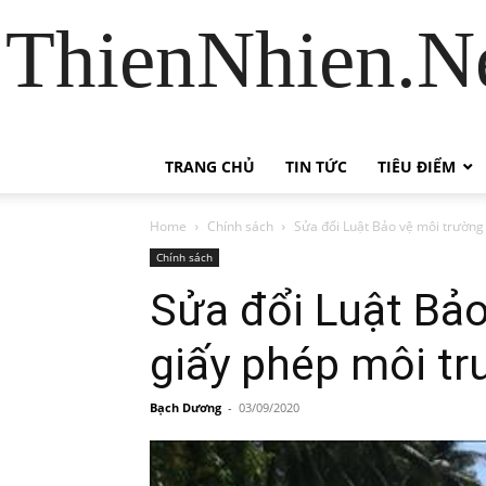
ThienNhien.Ne
TRANG CHỦ
TIN TỨC
TIÊU ĐIỂM
Home
Chính sách
Sửa đổi Luật Bảo vệ môi trường 
Chính sách
Sửa đổi Luật Bảo
giấy phép môi t
Bạch Dương
-
03/09/2020