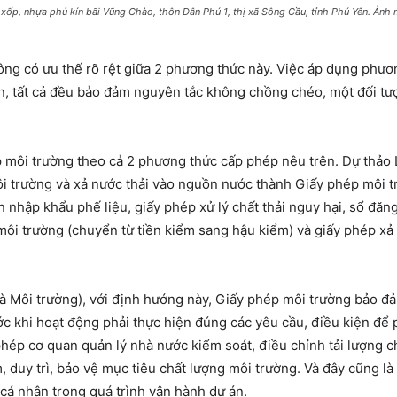
g xốp, nhựa phủ kín bãi Vũng Chào, thôn Dân Phú 1, thị xã Sông Cầu, tỉnh Phú Yên. Ản
hông có ưu thế rõ rệt giữa 2 phương thức này. Việc áp dụng phư
iên, tất cả đều bảo đảm nguyên tắc không chồng chéo, một đối t
ép môi trường theo cả 2 phương thức cấp phép nêu trên. Dự thảo
 môi trường và xả nước thải vào nguồn nước thành Giấy phép môi 
 nhập khẩu phế liệu, giấy phép xử lý chất thải nguy hại, sổ đăng
môi trường (chuyển từ tiền kiểm sang hậu kiểm) và giấy phép xả
 Môi trường), với định hướng này, Giấy phép môi trường bảo đả
ớc khi hoạt động phải thực hiện đúng các yêu cầu, điều kiện để 
ép cơ quan quản lý nhà nước kiểm soát, điều chỉnh tải lượng chấ
 duy trì, bảo vệ mục tiêu chất lượng môi trường. Và đây cũng là
, cá nhân trong quá trình vận hành dự án.