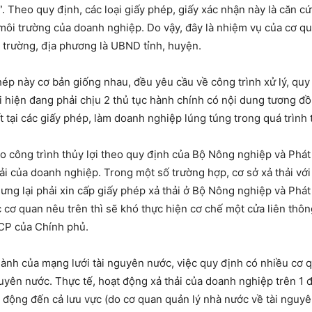
 Theo quy định, các loại giấy phép, giấy xác nhận này là căn c
 môi trường của doanh nghiệp. Do vậy, đây là nhiệm vụ của cơ q
i trường, địa phương là UBND tỉnh, huyện.
hép này cơ bản giống nhau, đều yêu cầu về công trình xử lý, quy
ải hiện đang phải chịu 2 thủ tục hành chính có nội dung tương đồ
 tại các giấy phép, làm doanh nghiệp lúng túng trong quá trình 
ào công trình thủy lợi theo quy định của Bộ Nông nghiệp và Phát
hải của doanh nghiệp. Trong một số trường hợp, cơ sở xả thải v
ng lại phải xin cấp giấy phép xả thải ở Bộ Nông nghiệp và Phát
c cơ quan nêu trên thì sẽ khó thực hiện cơ chế một cửa liên thôn
-CP của Chính phủ.
thành của mạng lưới tài nguyên nước, việc quy định có nhiều cơ
uyên nước. Thực tế, hoạt động xả thải của doanh nghiệp trên 1 
c động đến cả lưu vực (do cơ quan quản lý nhà nước về tài nguyê