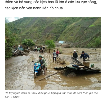
thiện và bổ sung các kịch bản lũ lớn ở các lưu vực sông,
các kịch bản vận hành liên hồ chứa…
Hỗ trợ người dân Lai Châu khắc phục hậu quả trận mưa đá kèm theo gió lốc.
Ảnh: TTXVN