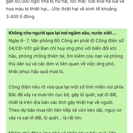
gần 60.000 ngôi nhà bị hư hại, tốc mái; 108.458 ha lúa và
hoa màu bị thiệt hại… Ước thiệt hại về kinh tế khoảng
3.400 tỉ đồng.
Không cho người qua lại nơi ngầm sâu, nước xiết….
Ngày 6- 7, Văn phòng Bộ Công an phát đi Công điện số
04/CĐ-V01 gửi Ban chỉ huy ứng phó với biến đổi khí
hậu, phòng chống thiên tai, tìm kiếm cứu nạn và phòng
thủ dân sự và các đơn vị liên quan về việc ứng phó,
khắc phục hậu quả mưa lũ.
Công điện nêu rõ vừa qua tại một số tỉnh miền núi phía
Bắc đã xảy ra mưa lớn cục bộ, gây lũ quét, sạt lở đất,
nhất là trên địa bàn các tỉnh gây thiệt hại về người.
Theo dự báo mưa lớn liên tiếp sẽ còn kéo dài, nguy cơ
xảy ra sạt lở đất, lũ quét… là rất lớn.