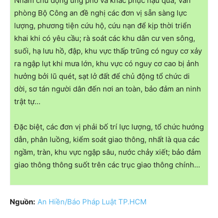
Nhằm chủ động ứng phó và khắc phục hậu quả, Văn
phòng Bộ Công an đề nghị các đơn vị sẵn sàng lực
lượng, phương tiện cứu hộ, cứu nạn để kịp thời triển
khai khi có yêu cầu; rà soát các khu dân cư ven sông,
suối, hạ lưu hồ, đập, khu vực thấp trũng có nguy cơ xảy
ra ngập lụt khi mưa lớn, khu vực có nguy cơ cao bị ảnh
hưởng bởi lũ quét, sạt lở đất để chủ động tổ chức di
dời, sơ tán người dân đến nơi an toàn, bảo đảm an ninh
trật tự…
Đặc biệt, các đơn vị phải bố trí lực lượng, tổ chức hướng
dẫn, phân luồng, kiểm soát giao thông, nhất là qua các
ngầm, tràn, khu vực ngập sâu, nước chảy xiết; bảo đảm
giao thông thông suốt trên các trục giao thông chính…
Nguồn:
An Hiền/Báo Pháp Luật TP.HCM