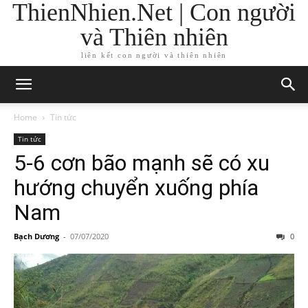
ThienNhien.Net | Con người
và Thiên nhiên
liên kết con người và thiên nhiên
Home
Tin tức
Tin tức
5-6 cơn bão mạnh sẽ có xu
hướng chuyển xuống phía
Nam
Bạch Dương
-
07/07/2020
0