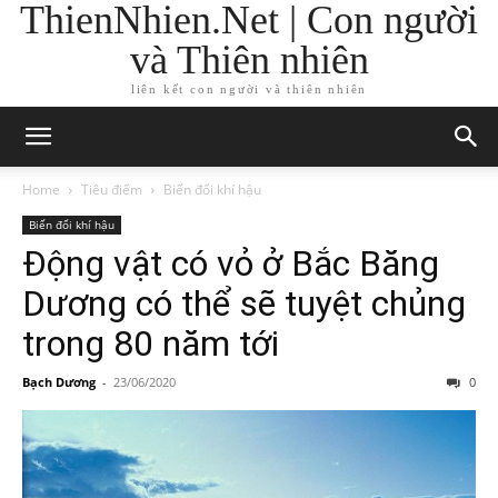
ThienNhien.Net | Con người
và Thiên nhiên
liên kết con người và thiên nhiên
Home
Tiêu điểm
Biến đổi khí hậu
Biến đổi khí hậu
Động vật có vỏ ở Bắc Băng
Dương có thể sẽ tuyệt chủng
trong 80 năm tới
Bạch Dương
-
23/06/2020
0