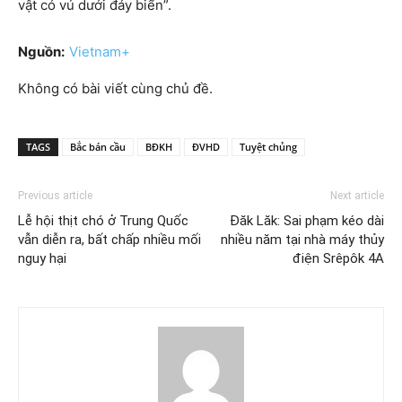
vật có vú dưới đáy biển”.
Nguồn:
Vietnam+
Không có bài viết cùng chủ đề.
TAGS
Bắc bán cầu
BĐKH
ĐVHD
Tuyệt chủng
Previous article
Next article
Lễ hội thịt chó ở Trung Quốc
Đăk Lăk: Sai phạm kéo dài
vẫn diễn ra, bất chấp nhiều mối
nhiều năm tại nhà máy thủy
nguy hại
điện Srêpôk 4A