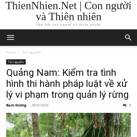
ThienNhien.Net | Con người
và Thiên nhiên
liên kết con người và thiên nhiên
Home
Tài nguyên
Tài nguyên
Quảng Nam: Kiểm tra tình
hình thi hành pháp luật về xử
lý vi phạm trong quản lý rừng
Bạch Dương
-
28/05/2020
0