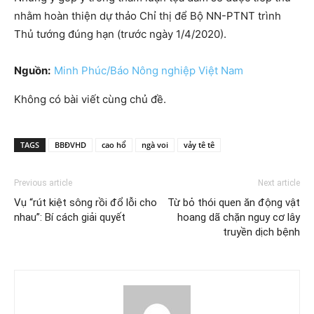
nhằm hoàn thiện dự thảo Chỉ thị để Bộ NN-PTNT trình
Thủ tướng đúng hạn (trước ngày 1/4/2020).
Nguồn:
Minh Phúc/Báo Nông nghiệp Việt Nam
Không có bài viết cùng chủ đề.
TAGS
BBĐVHD
cao hổ
ngà voi
vảy tê tê
Previous article
Next article
Vụ “rút kiệt sông rồi đổ lỗi cho
Từ bỏ thói quen ăn động vật
nhau”: Bí cách giải quyết
hoang dã chặn nguy cơ lây
truyền dịch bệnh