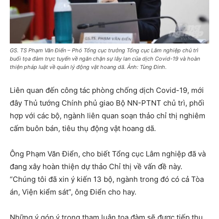
GS. TS Phạm Văn Điển – Phó Tổng cục trưởng Tổng cục Lâm nghiệp chủ trì
buổi tọa đàm trực tuyến về ngăn chặn sự lây lan của dịch Covid-19 và hoàn
thiện pháp luật về quản lý động vật hoang dã. Ảnh: Tùng Đinh.
Liên quan đến công tác phòng chống dịch Covid-19, mới
đây Thủ tướng Chính phủ giao Bộ NN-PTNT chủ trì, phối
hợp với các bộ, ngành liên quan soạn thảo chỉ thị nghiêm
cấm buôn bán, tiêu thụ động vật hoang dã.
Ông Phạm Văn Điển, cho biết Tổng cục Lâm nghiệp đã và
đang xây hoàn thiện dự thảo Chỉ thị về vấn đề này.
“Chúng tôi đã xin ý kiến 13 bộ, ngành trong đó có cả Tòa
án, Viện kiểm sát”, ông Điển cho hay.
Những ý góp ý trong tham luận tọa đàm sẽ được tiếp thu