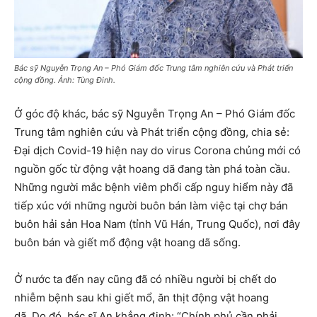
Bác sỹ Nguyễn Trọng An – Phó Giám đốc Trung tâm nghiên cứu và Phát triển
cộng đồng. Ảnh: Tùng Đinh.
Ở góc độ khác, bác sỹ Nguyễn Trọng An – Phó Giám đốc
Trung tâm nghiên cứu và Phát triển cộng đồng, chia sẻ:
Đại dịch Covid-19 hiện nay do virus Corona chủng mới có
nguồn gốc từ động vật hoang dã đang tàn phá toàn cầu.
Những người mắc bệnh viêm phổi cấp nguy hiểm này đã
tiếp xúc với những người buôn bán làm việc tại chợ bán
buôn hải sản Hoa Nam (tỉnh Vũ Hán, Trung Quốc), nơi đây
buôn bán và giết mổ động vật hoang dã sống.
Ở nước ta đến nay cũng đã có nhiều người bị chết do
nhiễm bệnh sau khi giết mổ, ăn thịt động vật hoang
dã. Do đó, bác sĩ An khẳng định: “Chính phủ cần phải