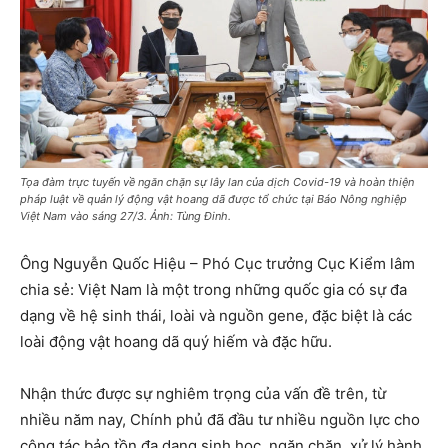
Tọa đàm trực tuyến về ngăn chặn sự lây lan của dịch Covid-19 và hoàn thiện
pháp luật về quản lý động vật hoang dã được tổ chức tại Báo Nông nghiệp
Việt Nam vào sáng 27/3. Ảnh: Tùng Đinh.
Ông Nguyễn Quốc Hiệu – Phó Cục trưởng Cục Kiểm lâm
chia sẻ: Việt Nam là một trong những quốc gia có sự đa
dạng về hệ sinh thái, loài và nguồn gene, đặc biệt là các
loài động vật hoang dã quý hiếm và đặc hữu.
Nhận thức được sự nghiêm trọng của vấn đề trên, từ
nhiều năm nay, Chính phủ đã đầu tư nhiều nguồn lực cho
công tác bảo tồn đa dạng sinh học, ngăn chặn, xử lý hành