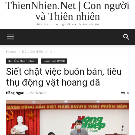
ThienNhien.Net | Con người
và Thiên nhiên
liên kết con người và thiên nhiên
Home
Bảo tồn thiên nhiên
Bảo tồn thiên nhiên
Buôn bán ĐVHD
Siết chặt việc buôn bán, tiêu
thụ động vật hoang dã
Hồng Ngọc
-
28/03/2020
0