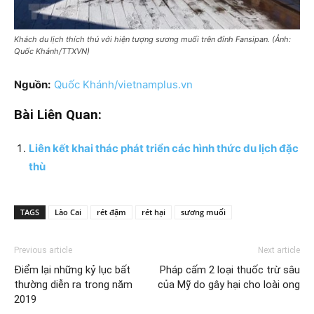
Khách du lịch thích thú với hiện tượng sương muối trên đỉnh Fansipan. (Ảnh:
Quốc Khánh/TTXVN)
Nguồn:
Quốc Khánh/vietnamplus.vn
Bài Liên Quan:
Liên kết khai thác phát triển các hình thức du lịch đặc
thù
TAGS
Lào Cai
rét đậm
rét hại
sương muối
Previous article
Next article
Điểm lại những kỷ lục bất
Pháp cấm 2 loại thuốc trừ sâu
thường diễn ra trong năm
của Mỹ do gây hại cho loài ong
2019