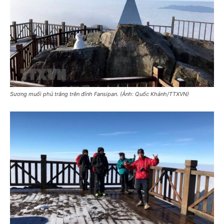
Sương muối phủ trắng trên đỉnh Fansipan. (Ảnh: Quốc Khánh/TTXVN)