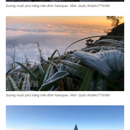
Sương muối phủ trắng trên đỉnh Fansipan. (Ảnh: Quốc Khánh/TTXVN)
Sương muối phủ trắng trên đỉnh Fansipan. (Ảnh: Quốc Khánh/TTXVN)