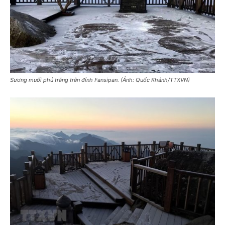
Sương muối phủ trắng trên đỉnh Fansipan. (Ảnh: Quốc Khánh/TTXVN)