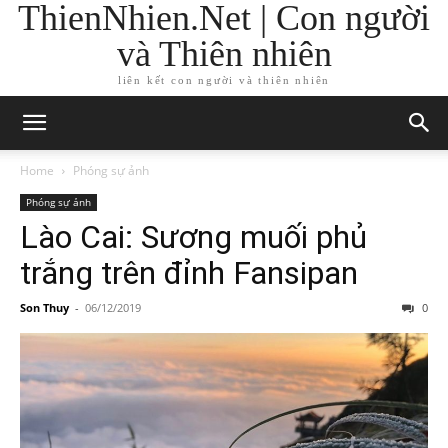
ThienNhien.Net | Con người
và Thiên nhiên
liên kết con người và thiên nhiên
Home
Phóng sự ảnh
Phóng sự ảnh
Lào Cai: Sương muối phủ
trắng trên đỉnh Fansipan
Son Thuy
-
06/12/2019
0