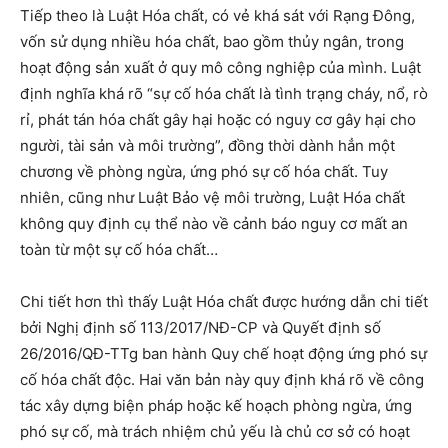
Tiếp theo là Luật Hóa chất, có vẻ khá sát với Rạng Đông,
vốn sử dụng nhiều hóa chất, bao gồm thủy ngân, trong
hoạt động sản xuất ở quy mô công nghiệp của mình. Luật
định nghĩa khá rõ “sự cố hóa chất là tình trạng cháy, nổ, rò
rỉ, phát tán hóa chất gây hại hoặc có nguy cơ gây hại cho
người, tài sản và môi trường”, đồng thời dành hẳn một
chương về phòng ngừa, ứng phó sự cố hóa chất. Tuy
nhiên, cũng như Luật Bảo vệ môi trường, Luật Hóa chất
không quy định cụ thể nào về cảnh báo nguy cơ mất an
toàn từ một sự cố hóa chất…
Chi tiết hơn thì thấy Luật Hóa chất được hướng dẫn chi tiết
bởi Nghị định số 113/2017/NĐ-CP và Quyết định số
26/2016/QĐ-TTg ban hành Quy chế hoạt động ứng phó sự
cố hóa chất độc. Hai văn bản này quy định khá rõ về công
tác xây dựng biện pháp hoặc kế hoạch phòng ngừa, ứng
phó sự cố, mà trách nhiệm chủ yếu là chủ cơ sở có hoạt