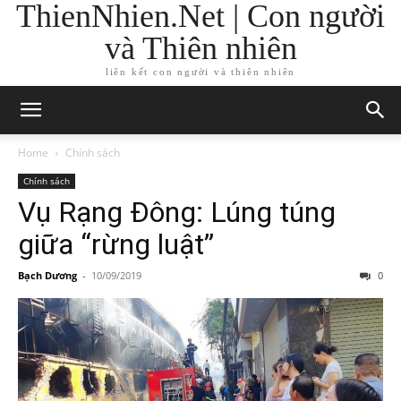
ThienNhien.Net | Con người
và Thiên nhiên
liên kết con người và thiên nhiên
Home
Chính sách
Chính sách
Vụ Rạng Đông: Lúng túng
giữa “rừng luật”
Bạch Dương
-
10/09/2019
0