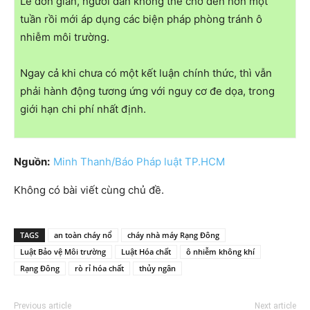
Lẽ đơn giản, người dân không thể chờ đến hơn một
tuần rồi mới áp dụng các biện pháp phòng tránh ô
nhiễm môi trường.
Ngay cả khi chưa có một kết luận chính thức, thì vẫn
phải hành động tương ứng với nguy cơ đe dọa, trong
giới hạn chi phí nhất định.
Nguồn:
Minh Thanh/Báo Pháp luật TP.HCM
Không có bài viết cùng chủ đề.
TAGS
an toàn cháy nổ
cháy nhà máy Rạng Đông
Luật Bảo vệ Môi trường
Luật Hóa chất
ô nhiễm không khí
Rạng Đông
rò rỉ hóa chất
thủy ngân
Previous article
Next article