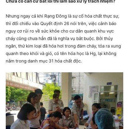
Chưa có căn cứ bắt lỗi thì làm sao xử lý trách nhiệm?
Nhưng ngay cả khi Rạng Đông là sự cố hóa chất thực sự,
thì đối chiếu vào Quyết định 26 nói trên, việc cảnh báo
nguy cơ rủi ro về sức khỏe cho cư dân quanh khu vực
cháy cũng chưa hẳn đã là nghĩa vụ bắt buộc. Bởi thủy
ngân, thứ kim loại đã hóa hơi trong đám cháy, tỏa ra xung
quanh theo khói và gió, có tên hóa học là Hg, lại không
nằm trong danh mục 31 hóa chất độc.