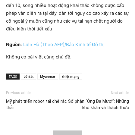
đến 10, song nhiều hoạt động khai thác không được cấp
phép vẫn diễn ra tại đây, dẫn tới nguy cơ cao xảy ra các sự
cố ngoài ý muốn cũng như các vụ tai nạn chết người do
điều kiện thời tiết xấu
Nguồn:
Liên Hà (Theo AFP)/Báo Kinh tế Đô thị
Không có bài viết cùng chủ đề.
TAGS
Lở đất
Myanmar
thiệt mạng
Previous article
Next article
Mỹ phát triển robot tái chế rác
Số phận “Ông Ba Mươi”: Những
thải
khó khăn và thách thức