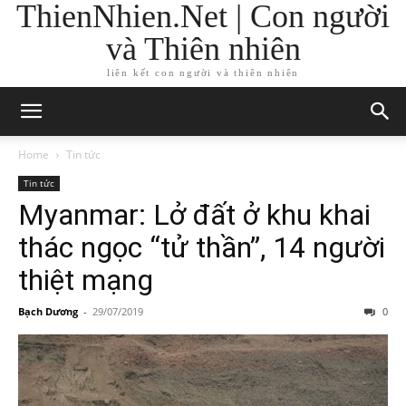
ThienNhien.Net | Con người
và Thiên nhiên
liên kết con người và thiên nhiên
Home
Tin tức
Tin tức
Myanmar: Lở đất ở khu khai
thác ngọc “tử thần”, 14 người
thiệt mạng
Bạch Dương
-
29/07/2019
0