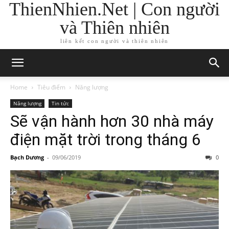
ThienNhien.Net | Con người
và Thiên nhiên
liên kết con người và thiên nhiên
Home
Tiêu điểm
Năng lượng
Năng lượng
Tin tức
Sẽ vận hành hơn 30 nhà máy
điện mặt trời trong tháng 6
Bạch Dương
-
09/06/2019
0