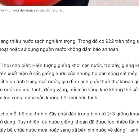
nhanh chóng đổi màu sau khi đổ ra chậu.
 đang thiếu nước sạch nghiêm trọng. Trong đó có 922 trên tổng 
h hoạt hoặc sử dụng nguồn nước không đảm bảo an toàn.
Thọ) cho biết: Hiện tượng giếng khơi cạn nước, trơ đáy, giếng 
trên xuất hiện ở các giếng nước của những hộ dân sống sát mép
ất hiện tình trạng mất nước, gia đình anh phải thuê thợ khoan 
ên nước có mùi tanh, đóng váng, nổi màu vàng khè không thể s
i lọc xong, nước vẫn không hết mùi hôi, tanh.
ho mỗi hộ gia đình ở đây phải đào trung bình từ 2-3 giếng kho
sử dụng. Tuy nhiên, dù nước giếng khoan đã được lọc nhiều lần
i xây bể chứa nước mưa hoặc sang xã bên xin nước về dùng”- anh