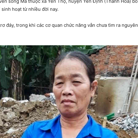
 ven sông Mã thuộc xã Yên Thọ, huyện Yên Định (Thanh Hóa) b
sinh hoạt từ nhiều đời nay.
trơ đáy, trong khi các cơ quan chức năng vẫn chưa tìm ra nguyên