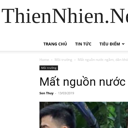
ThienNhien.Ne
TRANG CHỦ
TIN TỨC
TIÊU ĐIỂM
Home
Môi trường
Mất nguồn nước ngầm, dân khó
Môi trường
Mất nguồn nước 
Son Thuy
-
13/03/2019