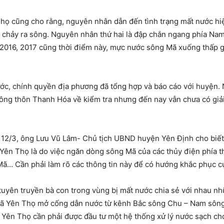
 cũng cho rằng, nguyên nhân dẫn đến tình trạng mất nước hiện
ế chảy ra sông. Nguyên nhân thứ hai là đập chắn ngang phía Na
 2016, 2017 cũng thời điểm này, mực nước sông Mã xuống thấp g
nước, chính quyền địa phương đã tổng hợp và báo cáo với huyện
ông thôn Thanh Hóa về kiểm tra nhưng đến nay vẫn chưa có giải
y 12/3, ông Lưu Vũ Lâm- Chủ tịch UBND huyện Yên Định cho biết
 Yên Thọ là do việc ngăn dòng sông Mã của các thủy điện phía t
g Mã… Cần phải làm rõ các thông tin này để có hướng khắc phục c
tuyên truyền bà con trong vùng bị mất nước chia sẻ với nhau 
xã Yên Thọ mở cống dẫn nước từ kênh Bắc sông Chu – Nam sông
, Yên Thọ cần phải được đầu tư một hệ thống xử lý nước sạch ch