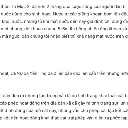
 thôn Tu Mục 2, đã hơn 2 tháng qua cuộc sống của người dân bị
ó nước dùng cho sinh hoạt. Nước từ các giếng khoan bơm lên đều
1 khối nước, nhưng từ khi mất nước đến nay gia đình chỉ dùng c
g mới nhưng khi khoan chừng 5-6m thì bỗng nhiên ống khoan và 
mà người dân chúng tôi nhận biết thì khả năng mất nước trên địa
 hoạt, UBND xã Yên Thọ đã 2 lần báo cáo lên cấp trên nhưng hơn
i dân đưa ra nhưng tựu trung vẫn là do tình trạng khai thác cát 
p phép hoạt động trên địa bàn xã đã gây ra tình trạng sụt lún 
 định đóng cửa mỏ cát này, nhưng vẫn cho phép bãi tập kết cát
 kết nên hoạt động khai thác cát trái phép vẫn diễn ra phức tạp 