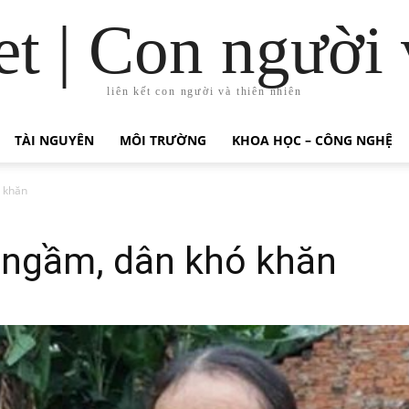
t | Con người 
liên kết con người và thiên nhiên
TÀI NGUYÊN
MÔI TRƯỜNG
KHOA HỌC – CÔNG NGHỆ
 khăn
ngầm, dân khó khăn