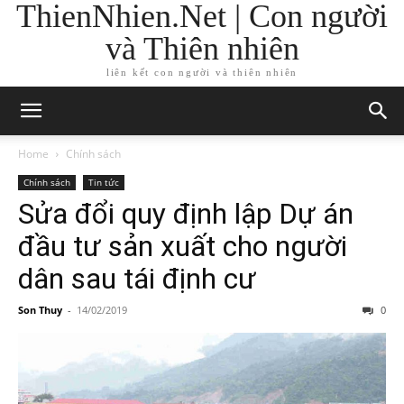
ThienNhien.Net | Con người
và Thiên nhiên
liên kết con người và thiên nhiên
Home
Chính sách
Chính sách
Tin tức
Sửa đổi quy định lập Dự án
đầu tư sản xuất cho người
dân sau tái định cư
Son Thuy
-
14/02/2019
0