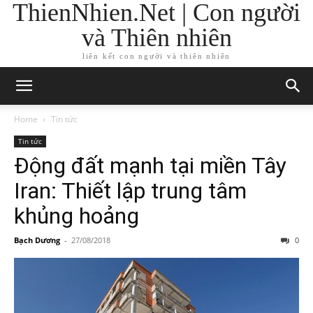
ThienNhien.Net | Con người
và Thiên nhiên
liên kết con người và thiên nhiên
Home
Tin tức
Tin tức
Động đất mạnh tại miền Tây
Iran: Thiết lập trung tâm
khủng hoảng
Bạch Dương
-
27/08/2018
0