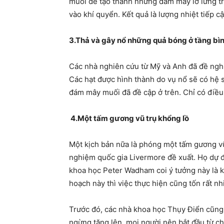
muối để tạo thành những đám mây lơ lửng t
vào khí quyển. Kết quả là lượng nhiệt tiếp cận
3.Thả và gây nổ những quả bóng ở tầng bìn
Các nhà nghiên cứu từ Mỹ và Anh đã đề nghị
Các hạt được hình thành do vụ nổ sẽ có hệ s
đám mây muối đã đề cập ở trên. Chỉ có điều 
4.Một tấm gương vũ trụ khổng lồ
Một kịch bản nữa là phóng một tấm gương vũ
nghiệm quốc gia Livermore đề xuất. Họ dự đ
khoa học Peter Wadham coi ý tưởng này là kh
hoạch này thì việc thực hiện cũng tốn rất nhi
Trước đó, các nhà khoa học Thụy Điển cũng 
ngừng tăng lên, mọi người nên bắt đầu từ c