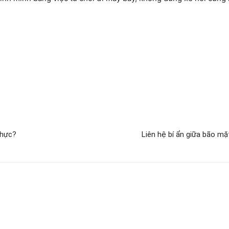
thực?
Liên hệ bí ẩn giữa bão mặ