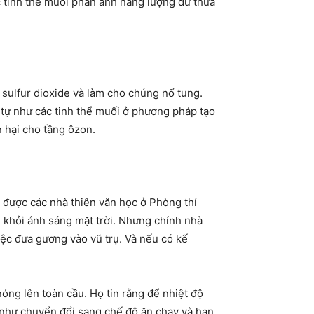
 tinh thể muối phản ánh năng lượng dư thừa
 sulfur dioxide và làm cho chúng nổ tung.
g tự như các tinh thể muối ở phương pháp tạo
n hại cho tầng ôzon.
 được các nhà thiên văn học ở Phòng thí
 khỏi ánh sáng mặt trời. Nhưng chính nhà
iệc đưa gương vào vũ trụ. Và nếu có kế
óng lên toàn cầu. Họ tin rằng để nhiệt độ
 như chuyển đổi sang chế độ ăn chay và hạn