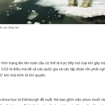
ắc cực đang tan
nh trạng ấm lên toàn cầu có thể là trực tiếp hút loại khí gây h
 CO2 là điều mà tất cả các quốc gia và các tập đoàn lớn phải ngh
ữ” khí nhà kính từ khí quyển.
 khoa học từ Edinburgh đề xuất. Nó bao gồm việc phun muối vào