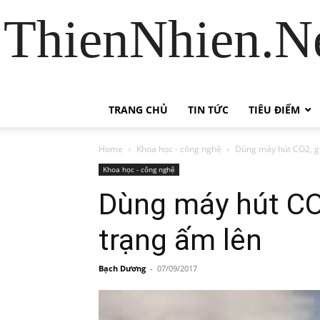
ThienNhien.Ne
TRANG CHỦ
TIN TỨC
TIÊU ĐIỂM
Home
Khoa học - công nghệ
Dùng máy hút CO2, gư
Khoa học - công nghệ
Dùng máy hút CO2
trạng ấm lên
Bạch Dương
-
07/09/2017