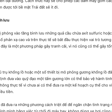
rên đại dương. Cách thức này sẽ cho phép các đám mây gồm các
 được tới bề mặt Trái đất sẽ ít đi.
h lưu
 phóng vào tầng bình lưu những quả cầu chứa axít sulfuric hoặc
ố phản xạ cao và trên thực tế sẽ bắt đầu thực hiện vai trò tươn
đây là một phương pháp gây tranh cãi, vì nó cũng có thể gây tổ
 trụ khổng lồ hoặc một số thiết bị mô phỏng gương khổng lồ đã
ịnh đưa vào quỹ đạo một tấm gương lớn có thể bảo vệ hành tinh
ông thực tế vì chưa ai có thể đưa ra một kế hoạch cụ thể cho v
ều tiền.
đã đưa ra những phương cách triệt để để ngăn chặn tình trạng n
hính mình bằng việc từ chối đi máy bay, không dùng xe hơi cũng