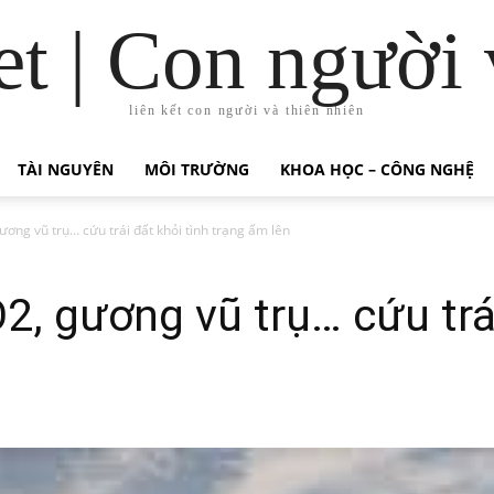
t | Con người 
liên kết con người và thiên nhiên
TÀI NGUYÊN
MÔI TRƯỜNG
KHOA HỌC – CÔNG NGHỆ
ơng vũ trụ… cứu trái đất khỏi tình trạng ấm lên
, gương vũ trụ… cứu trái