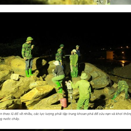
ớn theo lũ đổ về nhiều, các lực lượng phải tập trung khoan phá để cứu nạn và khơi thôn
g nước chảy.