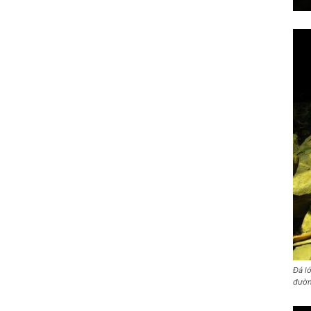
Đá l
đườn