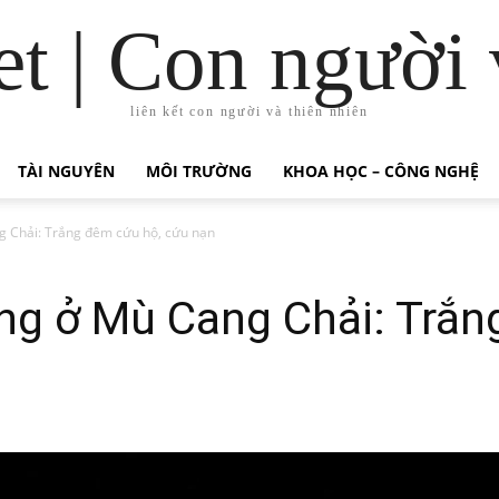
t | Con người 
liên kết con người và thiên nhiên
TÀI NGUYÊN
MÔI TRƯỜNG
KHOA HỌC – CÔNG NGHỆ
g Chải: Trắng đêm cứu hộ, cứu nạn
àng ở Mù Cang Chải: Trắn