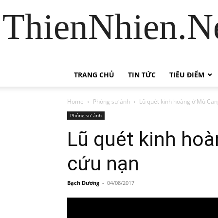
ThienNhien.Ne
TRANG CHỦ
TIN TỨC
TIÊU ĐIỂM
Home
Phóng sự ảnh
Lũ quét kinh hoàng ở Mù Can
Phóng sự ảnh
Lũ quét kinh ho
cứu nạn
Bạch Dương
-
04/08/2017