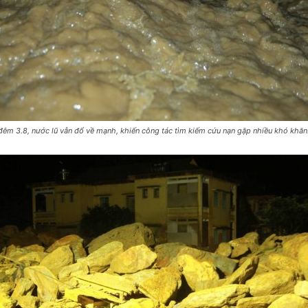
đêm 3.8, nước lũ vẫn đổ về mạnh, khiến công tác tìm kiếm cứu nạn gặp nhiều khó khăn