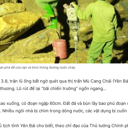
hoan phá để cứu nạn và khơi thông đường nước chảy.
3.8, trận lũ ống bất ngờ quét qua thị trấn Mù Cang Chải (Yên Bá
 thương. Lũ rút để lại “bãi chiến trường” ngổn ngang…
i cao xuống, có đoạn ngập 60cm. Đất đá và bùn lầy bao phủ đoạn
. Nhiều ngôi nhà bị chìm trong dòng nước, các vật dụng bị cuốn 
 tịch tỉnh Yên Bái cho biết, theo chỉ đạo của Thủ tướng Chính p