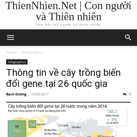
ThienNhien.Net | Con người
và Thiên nhiên
liên kết con người và thiên nhiên
Home
Infographics
Infographics
Thông tin về cây trồng biến
đổi gene tại 26 quốc gia
Bạch Dương
-
15/05/2017
0