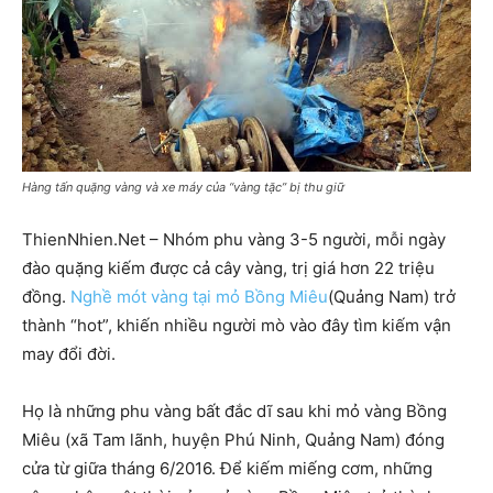
Hàng tấn quặng vàng và xe máy của “vàng tặc” bị thu giữ
ThienNhien.Net – Nhóm phu vàng 3-5 người, mỗi ngày
đào quặng kiếm được cả cây vàng, trị giá hơn 22 triệu
đồng.
Nghề mót vàng tại mỏ Bồng Miêu
(Quảng Nam) trở
thành “hot”, khiến nhiều người mò vào đây tìm kiếm vận
may đổi đời.
Họ là những phu vàng bất đắc dĩ sau khi mỏ vàng Bồng
Miêu (xã Tam lãnh, huyện Phú Ninh, Quảng Nam) đóng
cửa từ giữa tháng 6/2016. Để kiếm miếng cơm, những