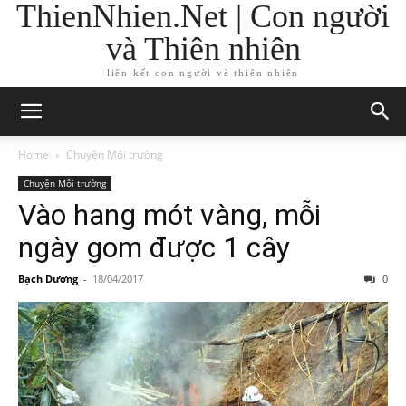
ThienNhien.Net | Con người
và Thiên nhiên
liên kết con người và thiên nhiên
Home
Chuyện Môi trường
Chuyện Môi trường
Vào hang mót vàng, mỗi
ngày gom được 1 cây
Bạch Dương
-
18/04/2017
0