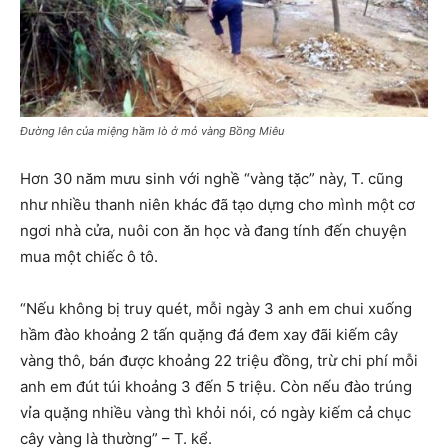
Đường lên của miệng hầm lò ở mỏ vàng Bồng Miêu
Hơn 30 năm mưu sinh với nghề “vàng tặc” này, T. cũng
như nhiều thanh niên khác đã tạo dựng cho mình một cơ
ngơi nhà cửa, nuôi con ăn học và đang tính đến chuyện
mua một chiếc ô tô.
“Nếu không bị truy quét, mỗi ngày 3 anh em chui xuống
hầm đào khoảng 2 tấn quặng đá đem xay đãi kiếm cây
vàng thô, bán được khoảng 22 triệu đồng, trừ chi phí mỗi
anh em đút túi khoảng 3 đến 5 triệu. Còn nếu đào trúng
vỉa quặng nhiều vàng thì khỏi nói, có ngày kiếm cả chục
cây vàng là thường” – T. kể.