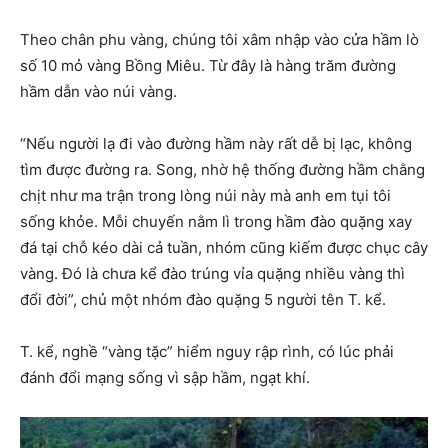
Theo chân phu vàng, chúng tôi xâm nhập vào cửa hầm lò
số 10 mỏ vàng Bồng Miêu. Từ đây là hàng trăm đường
hầm dẫn vào núi vàng.
“Nếu người lạ đi vào đường hầm này rất dễ bị lạc, không
tìm được đường ra. Song, nhờ hệ thống đường hầm chằng
chịt như ma trận trong lòng núi này mà anh em tụi tôi
sống khỏe. Mỗi chuyến nằm lì trong hầm đào quặng xay
đá tại chỗ kéo dài cả tuần, nhóm cũng kiếm được chục cây
vàng. Đó là chưa kể đào trúng vỉa quặng nhiều vàng thì
đổi đời”, chủ một nhóm đào quặng 5 người tên T. kể.
T. kể, nghề “vàng tặc” hiểm nguy rập rình, có lúc phải
đánh đổi mạng sống vì sập hầm, ngạt khí.