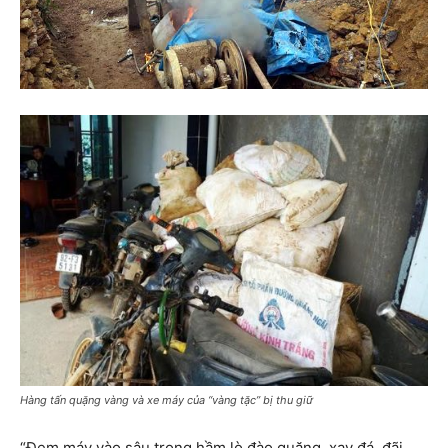
Hàng tấn quặng vàng và xe máy của “vàng tặc” bị thu giữ
“Đem máy vào sâu trong hầm lò đào quặng, xay đá, đãi