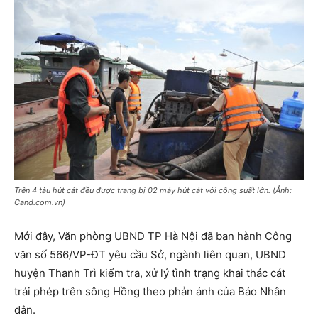
Trên 4 tàu hút cát đều được trang bị 02 máy hút cát với công suất lớn. (Ảnh:
Cand.com.vn)
Mới đây, Văn phòng UBND TP Hà Nội đã ban hành Công
văn số 566/VP-ĐT yêu cầu Sở, ngành liên quan, UBND
huyện Thanh Trì kiểm tra, xử lý tình trạng khai thác cát
trái phép trên sông Hồng theo phản ánh của Báo Nhân
dân.