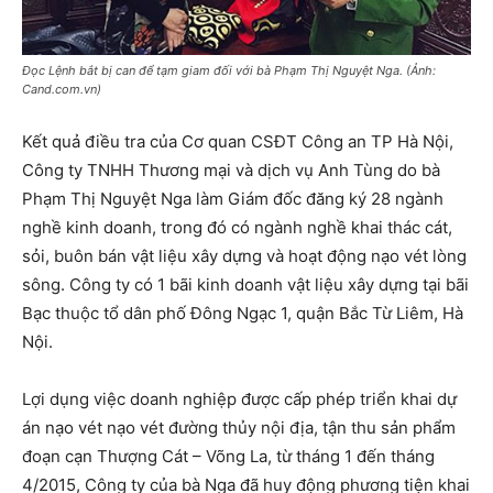
Đọc Lệnh bắt bị can để tạm giam đối với bà Phạm Thị Nguyệt Nga. (Ảnh:
Cand.com.vn)
Kết quả điều tra của Cơ quan CSĐT Công an TP Hà Nội,
Công ty TNHH Thương mại và dịch vụ Anh Tùng do bà
Phạm Thị Nguyệt Nga làm Giám đốc đăng ký 28 ngành
nghề kinh doanh, trong đó có ngành nghề khai thác cát,
sỏi, buôn bán vật liệu xây dựng và hoạt động nạo vét lòng
sông. Công ty có 1 bãi kinh doanh vật liệu xây dựng tại bãi
Bạc thuộc tổ dân phố Đông Ngạc 1, quận Bắc Từ Liêm, Hà
Nội.
Lợi dụng việc doanh nghiệp được cấp phép triển khai dự
án nạo vét nạo vét đường thủy nội địa, tận thu sản phẩm
đoạn cạn Thượng Cát – Võng La, từ tháng 1 đến tháng
4/2015, Công ty của bà Nga đã huy động phương tiện khai