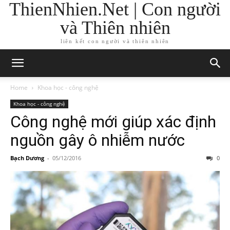
ThienNhien.Net | Con người
và Thiên nhiên
liên kết con người và thiên nhiên
Home
Khoa học - công nghệ
Khoa học - công nghệ
Công nghệ mới giúp xác định
nguồn gây ô nhiễm nước
Bạch Dương
-
05/12/2016
0