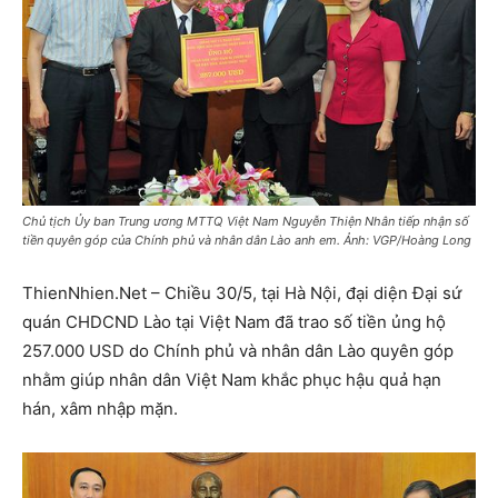
Chủ tịch Ủy ban Trung ương MTTQ Việt Nam Nguyễn Thiện Nhân tiếp nhận số
tiền quyên góp của Chính phủ và nhân dân Lào anh em. Ảnh: VGP/Hoàng Long
ThienNhien.Net – Chiều 30/5, tại Hà Nội, đại diện Đại sứ
quán CHDCND Lào tại Việt Nam đã trao số tiền ủng hộ
257.000 USD do Chính phủ và nhân dân Lào quyên góp
nhằm giúp nhân dân Việt Nam khắc phục hậu quả hạn
hán, xâm nhập mặn.