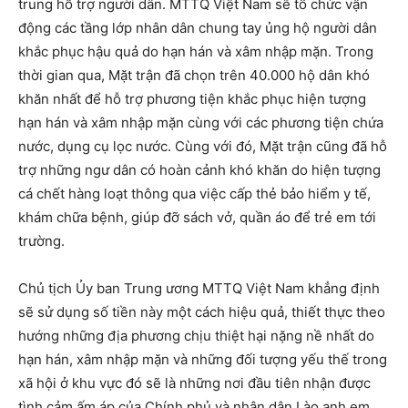
trung hỗ trợ người dân. MTTQ Việt Nam sẽ tổ chức vận
động các tầng lớp nhân dân chung tay ủng hộ người dân
khắc phục hậu quả do hạn hán và xâm nhập mặn. Trong
thời gian qua, Mặt trận đã chọn trên 40.000 hộ dân khó
khăn nhất để hỗ trợ phương tiện khắc phục hiện tượng
hạn hán và xâm nhập mặn cùng với các phương tiện chứa
nước, dụng cụ lọc nước. Cùng với đó, Mặt trận cũng đã hỗ
trợ những ngư dân có hoàn cảnh khó khăn do hiện tượng
cá chết hàng loạt thông qua việc cấp thẻ bảo hiểm y tế,
khám chữa bệnh, giúp đỡ sách vở, quần áo để trẻ em tới
trường.
Chủ tịch Ủy ban Trung ương MTTQ Việt Nam khẳng định
sẽ sử dụng số tiền này một cách hiệu quả, thiết thực theo
hướng những địa phương chịu thiệt hại nặng nề nhất do
hạn hán, xâm nhập mặn và những đối tượng yếu thế trong
xã hội ở khu vực đó sẽ là những nơi đầu tiên nhận được
tình cảm ấm áp của Chính phủ và nhân dân Lào anh em.