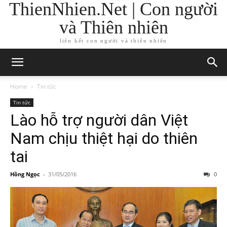
ThienNhien.Net | Con người
và Thiên nhiên
liên kết con người và thiên nhiên
Home
Tin tức
Tin tức
Lào hỗ trợ người dân Việt
Nam chịu thiệt hại do thiên
tai
Hồng Ngọc
-
31/05/2016
0