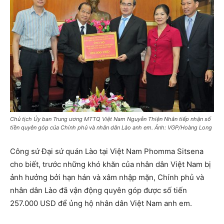
Chủ tịch Ủy ban Trung ương MTTQ Việt Nam Nguyễn Thiện Nhân tiếp nhận số
tiền quyên góp của Chính phủ và nhân dân Lào anh em. Ảnh: VGP/Hoàng Long
Công sứ Đại sứ quán Lào tại Việt Nam Phomma Sitsena
cho biết, trước những khó khăn của nhân dân Việt Nam bị
ảnh hưởng bởi hạn hán và xâm nhập mặn, Chính phủ và
nhân dân Lào đã vận động quyên góp được số tiến
257.000 USD để ủng hộ nhân dân Việt Nam anh em.